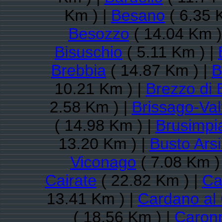
Km ) |
Besano
( 6.35 
Besozzo
( 14.04 Km )
Bisuschio
( 5.11 Km ) |
Brebbia
( 14.87 Km ) |
B
10.21 Km ) |
Brezzo di
2.58 Km ) |
Brissago-Val
( 14.98 Km ) |
Brusimpi
13.20 Km ) |
Busto Arsi
Viconago
( 7.08 Km )
Cairate
( 22.82 Km ) |
Ca
13.41 Km ) |
Cardano al
( 18.56 Km ) |
Caronn