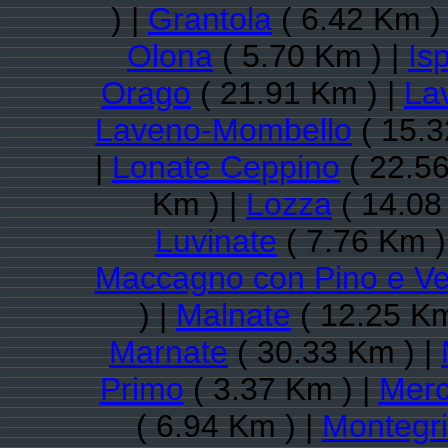
) |
Grantola
( 6.42 Km )
Olona
( 5.70 Km ) |
Is
Orago
( 21.91 Km ) |
La
Laveno-Mombello
( 15.3
|
Lonate Ceppino
( 22.56
Km ) |
Lozza
( 14.08
Luvinate
( 7.76 Km )
Maccagno con Pino e V
) |
Malnate
( 12.25 Km
Marnate
( 30.33 Km ) |
Primo
( 3.37 Km ) |
Merc
( 6.94 Km ) |
Montegri