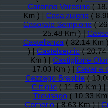
Caronno Varesino
( 18
Km ) |
Casalzuigno
( 8.9
Casorate Sempione
( 26
25.48 Km ) |
Cassa
Castellanza
( 32.14 Km )
) |
Castelseprio
( 20.74
Km ) |
Castiglione Olo
17.03 Km ) |
Cavaria 
Cazzago Brabbia
( 13.0
Cittiglio
( 11.60 Km ) |
Trevisago
( 10.33 Km 
Comerio
( 8.63 Km ) |
C