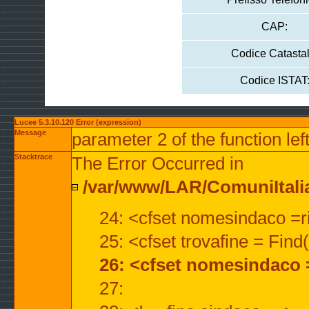
CAP:
Codice Catastal
Codice ISTAT
Lucee 5.3.10.120 Error (expression)
Message
parameter 2 of the function lef
Stacktrace
The Error Occurred in
/var/www/LAR/ComuniItalian
24: <cfset nomesindaco =ri
25: <cfset trovafine = Fin
26: <cfset nomesindaco 
27: