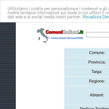
Utilizziamo i cookie per personalizzare i contenuti e gli a
Inoltre forniamo informazioni sul modo in cui utilizzi il no
dati web e ai social media nostri partner.
Visualizza Det
Comune:
Provincia:
Targa:
Regione:
Abitanti:
Prefisso Telefoni