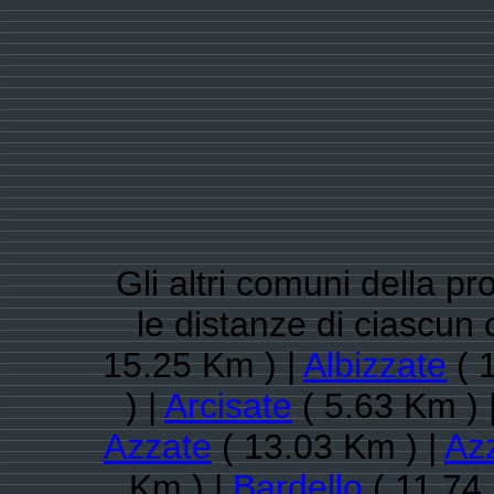
Gli altri comuni della pr
le distanze di ciascu
15.25 Km ) |
Albizzate
( 
) |
Arcisate
( 5.63 Km ) 
Azzate
( 13.03 Km ) |
Az
Km ) |
Bardello
( 11.74