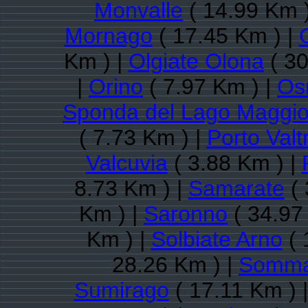
Monvalle
( 14.99 Km 
Mornago
( 17.45 Km ) |
Km ) |
Olgiate Olona
( 30
|
Orino
( 7.97 Km ) |
Os
Sponda del Lago Maggio
( 7.73 Km ) |
Porto Valt
Valcuvia
( 3.88 Km ) |
8.73 Km ) |
Samarate
( 
Km ) |
Saronno
( 34.97
Km ) |
Solbiate Arno
( 
28.26 Km ) |
Somma
Sumirago
( 17.11 Km ) 