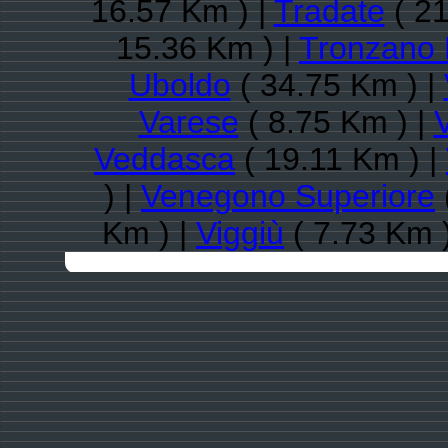
16.57 Km ) |
Tradate
( 21
15.36 Km ) |
Tronzano 
Uboldo
( 34.75 Km ) |
Varese
( 8.75 Km ) |
Veddasca
( 19.11 Km ) |
) |
Venegono Superiore
Km ) |
Viggiù
( 7.73 Km 