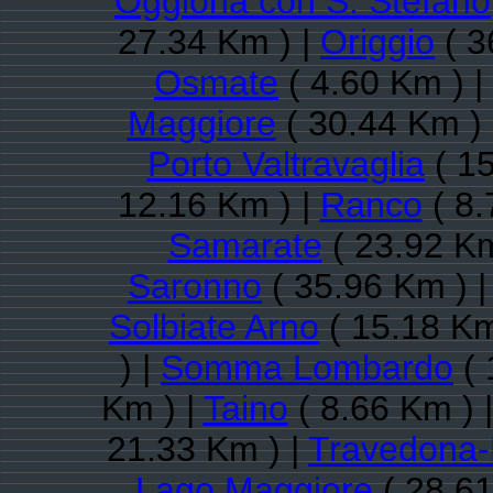
Oggiona con S. Stefano
27.34 Km ) |
Origgio
( 3
Osmate
( 4.60 Km ) |
Maggiore
( 30.44 Km )
Porto Valtravaglia
( 15
12.16 Km ) |
Ranco
( 8.
Samarate
( 23.92 Km
Saronno
( 35.96 Km ) 
Solbiate Arno
( 15.18 Km
) |
Somma Lombardo
( 
Km ) |
Taino
( 8.66 Km ) 
21.33 Km ) |
Travedona
Lago Maggiore
( 28.61