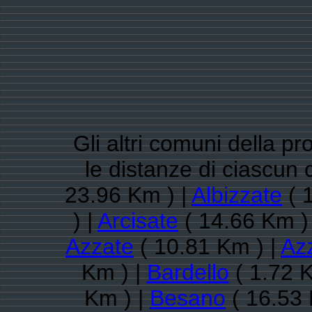
Gli altri comuni della pr
le distanze di ciascu
23.96 Km ) |
Albizzate
( 
) |
Arcisate
( 14.66 Km )
Azzate
( 10.81 Km ) |
Az
Km ) |
Bardello
( 1.72 
Km ) |
Besano
( 16.53 