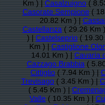
Km ) |
Casalzuigno
( 8.5
Casorate Sempione
( 18
20.82 Km ) |
Cassa
Castellanza
( 29.26 Km )
) |
Castelseprio
( 19.30
Km ) |
Castiglione Olo
14.01 Km ) |
Cavaria 
Cazzago Brabbia
( 5.8
Cittiglio
( 7.94 Km ) |
C
Trevisago
( 3.45 Km ) |
C
( 5.45 Km ) |
Cremena
Valle
( 10.35 Km ) |
Cu