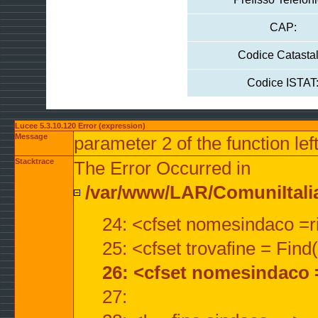
CAP:
Codice Catastal
Codice ISTAT
Lucee 5.3.10.120 Error (expression)
Message
parameter 2 of the function lef
Stacktrace
The Error Occurred in
/var/www/LAR/ComuniItalian
24: <cfset nomesindaco =ri
25: <cfset trovafine = Fin
26: <cfset nomesindaco 
27: