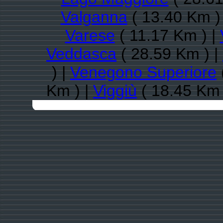
Valganna
( 13.40 Km )
Varese
( 11.17 Km ) |
Veddasca
( 28.59 Km ) |
) |
Venegono Superiore
Km ) |
Viggiù
( 18.45 Km 