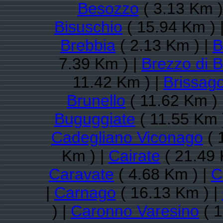
Besozzo
( 3.13 Km )
Bisuschio
( 15.94 Km ) 
Brebbia
( 2.13 Km ) |
B
7.39 Km ) |
Brezzo di 
11.42 Km ) |
Brissago
Brunello
( 11.62 Km ) 
Buguggiate
( 11.55 Km 
Cadegliano Viconago
( 
Km ) |
Cairate
( 21.49 
Caravate
( 4.68 Km ) |
C
|
Carnago
( 16.13 Km ) |
) |
Caronno Varesino
( 1