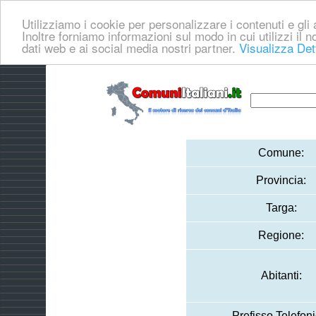
Utilizziamo i cookie per personalizzare i contenuti e gli a
Inoltre forniamo informazioni sul modo in cui utilizzi il no
dati web e ai social media nostri partner.
Visualizza Det
Comune:
Provincia:
Targa:
Regione:
Abitanti:
Prefisso Telefoni