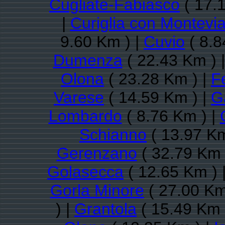
Cugliate-Fabiasco
( 17.
|
Curiglia con Montevi
9.60 Km ) |
Cuvio
( 8.8
Dumenza
( 22.43 Km ) 
Olona
( 23.28 Km ) |
F
Varese
( 14.59 Km ) |
G
Lombardo
( 8.76 Km ) |
Schianno
( 13.97 Km
Gerenzano
( 32.79 Km 
Golasecca
( 12.65 Km ) 
Gorla Minore
( 27.00 Km
) |
Grantola
( 15.49 Km 