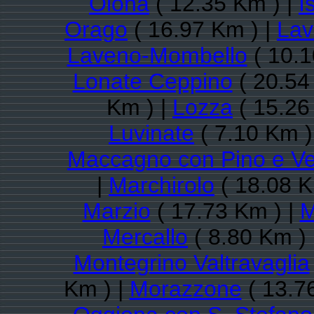
Olona
( 12.35 Km ) |
I
Orago
( 16.97 Km ) |
Lav
Laveno-Mombello
( 10.1
Lonate Ceppino
( 20.54
Km ) |
Lozza
( 15.26
Luvinate
( 7.10 Km )
Maccagno con Pino e V
|
Marchirolo
( 18.08 K
Marzio
( 17.73 Km ) |
M
Mercallo
( 8.80 Km ) 
Montegrino Valtravaglia
Km ) |
Morazzone
( 13.7