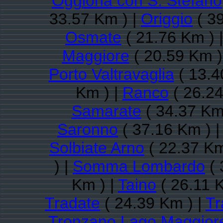
Oggiona con S. Stefano
33.57 Km ) |
Origgio
( 39
Osmate
( 21.76 Km ) 
Maggiore
( 20.59 Km )
Porto Valtravaglia
( 13.4
Km ) |
Ranco
( 26.24
Samarate
( 34.37 Km
Saronno
( 37.16 Km ) 
Solbiate Arno
( 22.37 Km
) |
Somma Lombardo
( 
Km ) |
Taino
( 26.11 
Tradate
( 24.39 Km ) |
Tr
Tronzano Lago Maggior