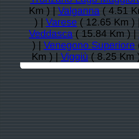
Km ) |
Valganna
( 4.51 K
) |
Varese
( 12.65 Km ) 
Veddasca
( 15.84 Km ) |
) |
Venegono Superiore
Km ) |
Viggiù
( 8.25 Km 