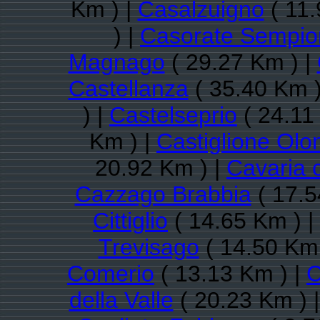
Km ) |
Casalzuigno
( 11.
) |
Casorate Sempio
Magnago
( 29.27 Km ) |
Castellanza
( 35.40 Km )
) |
Castelseprio
( 24.11
Km ) |
Castiglione Olo
20.92 Km ) |
Cavaria 
Cazzago Brabbia
( 17.5
Cittiglio
( 14.65 Km ) |
Trevisago
( 14.50 Km 
Comerio
( 13.13 Km ) |
C
della Valle
( 20.23 Km ) 