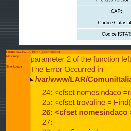
CAP:
Codice Catastal
Codice ISTAT
Lucee 5.3.10.120 Error (expression)
Message
parameter 2 of the function lef
Stacktrace
The Error Occurred in
/var/www/LAR/ComuniItalian
24: <cfset nomesindaco =ri
25: <cfset trovafine = Fin
26: <cfset nomesindaco 
27: