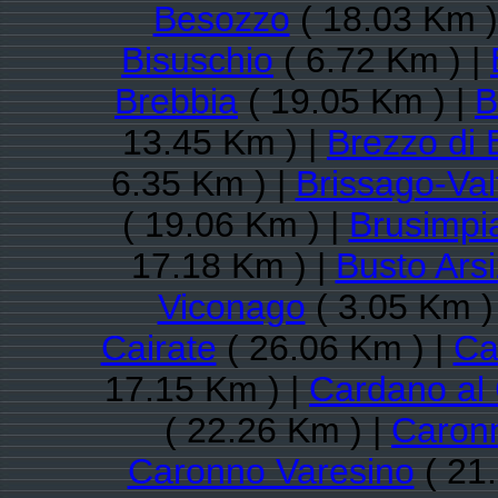
Besozzo
( 18.03 Km )
Bisuschio
( 6.72 Km ) |
Brebbia
( 19.05 Km ) |
B
13.45 Km ) |
Brezzo di
6.35 Km ) |
Brissago-Val
( 19.06 Km ) |
Brusimpi
17.18 Km ) |
Busto Arsi
Viconago
( 3.05 Km )
Cairate
( 26.06 Km ) |
Ca
17.15 Km ) |
Cardano al
( 22.26 Km ) |
Caronn
Caronno Varesino
( 21