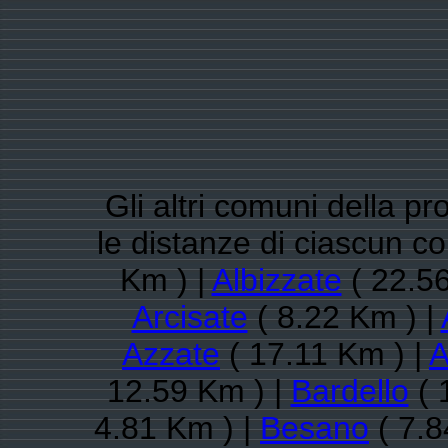
Gli altri comuni della pr
le distanze di ciascun 
Km ) |
Albizzate
( 22.56
Arcisate
( 8.22 Km ) |
Azzate
( 17.11 Km ) |
A
12.59 Km ) |
Bardello
( 
4.81 Km ) |
Besano
( 7.8