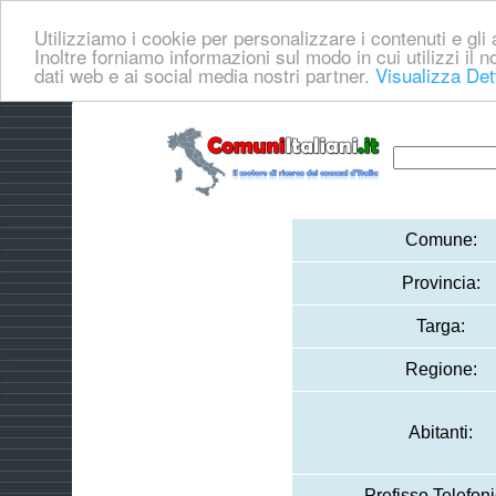
Utilizziamo i cookie per personalizzare i contenuti e gli a
Inoltre forniamo informazioni sul modo in cui utilizzi il no
dati web e ai social media nostri partner.
Visualizza Det
Comune:
Provincia:
Targa:
Regione:
Abitanti:
Prefisso Telefoni