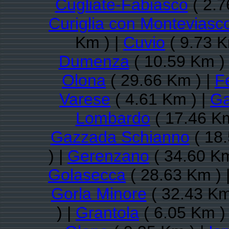
Cugliate-Fabiasco
( 2.7
Curiglia con Monteviasc
Km ) |
Cuvio
( 9.73 K
Dumenza
( 10.59 Km )
Olona
( 29.66 Km ) |
F
Varese
( 4.61 Km ) |
Ga
Lombardo
( 17.46 Km
Gazzada Schianno
( 18.
) |
Gerenzano
( 34.60 Km
Golasecca
( 28.63 Km ) 
Gorla Minore
( 32.43 Km
) |
Grantola
( 6.05 Km )