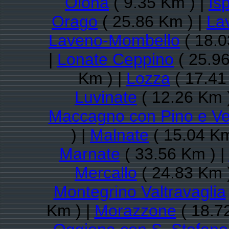
Olona
( 9.35 Km ) |
Is
Orago
( 25.86 Km ) |
La
Laveno-Mombello
( 18.0
|
Lonate Ceppino
( 25.96
Km ) |
Lozza
( 17.41
Luvinate
( 12.26 Km 
Maccagno con Pino e V
) |
Malnate
( 15.04 Km
Marnate
( 33.56 Km ) |
Mercallo
( 24.83 Km 
Montegrino Valtravaglia
Km ) |
Morazzone
( 18.7