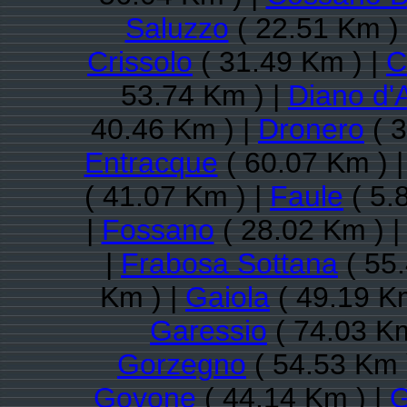
Saluzzo
( 22.51 Km )
Crissolo
( 31.49 Km ) |
C
53.74 Km ) |
Diano d'
40.46 Km ) |
Dronero
( 3
Entracque
( 60.07 Km ) 
( 41.07 Km ) |
Faule
( 5.
|
Fossano
( 28.02 Km ) 
|
Frabosa Sottana
( 55
Km ) |
Gaiola
( 49.19 K
Garessio
( 74.03 Km
Gorzegno
( 54.53 Km 
Govone
( 44.14 Km ) |
G