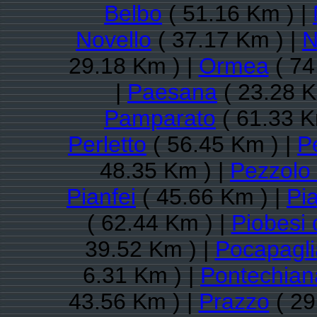
Belbo
( 51.16 Km ) |
Novello
( 37.17 Km ) |
N
29.18 Km ) |
Ormea
( 74
|
Paesana
( 23.28 K
Pamparato
( 61.33 K
Perletto
( 56.45 Km ) |
P
48.35 Km ) |
Pezzolo
Pianfei
( 45.66 Km ) |
Pi
( 62.44 Km ) |
Piobesi 
39.52 Km ) |
Pocapagli
6.31 Km ) |
Pontechian
43.56 Km ) |
Prazzo
( 29