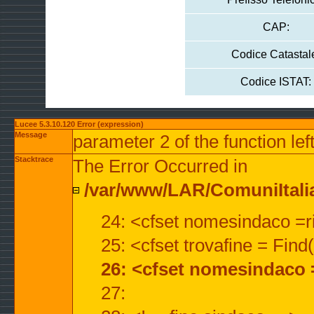
CAP:
Codice Catastal
Codice ISTAT:
Lucee 5.3.10.120 Error (expression)
Message
parameter 2 of the function lef
Stacktrace
The Error Occurred in
/var/www/LAR/ComuniItalian
24: <cfset nomesindaco =ri
25: <cfset trovafine = Fin
26: <cfset nomesindaco 
27: