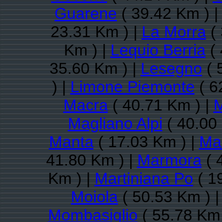
Guarene
( 39.42 Km ) 
23.31 Km ) |
La Morra
( 
Km ) |
Lequio Berria
( 
35.60 Km ) |
Lesegno
( 
) |
Limone Piemonte
( 6
Macra
( 40.71 Km ) |
M
Magliano Alpi
( 40.00
Manta
( 17.03 Km ) |
Ma
41.80 Km ) |
Marmora
( 
Km ) |
Martiniana Po
( 1
Moiola
( 50.53 Km ) 
Mombasiglio
( 55.78 Km 