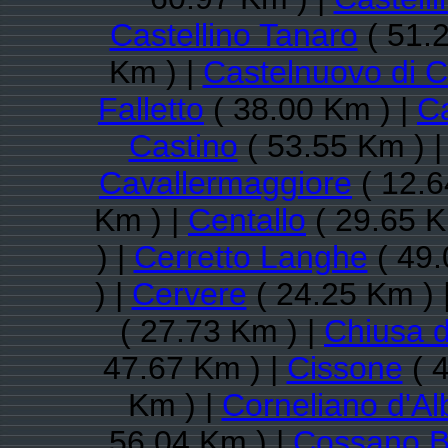
Castellino Tanaro
( 51.
Km ) |
Castelnuovo di 
Falletto
( 38.00 Km ) |
Ca
Castino
( 53.55 Km ) 
Cavallermaggiore
( 12.6
Km ) |
Centallo
( 29.65 K
) |
Cerretto Langhe
( 49.
) |
Cervere
( 24.25 Km ) 
( 27.73 Km ) |
Chiusa d
47.67 Km ) |
Cissone
( 
Km ) |
Corneliano d'Al
56.04 Km ) |
Cossano B