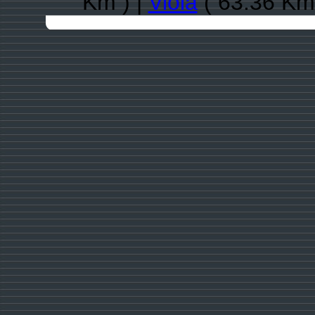
Km ) |
Viola
( 63.36 Km 