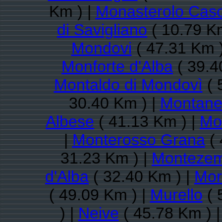
Km ) |
Monasterolo Caso
di Savigliano
( 10.79 K
Mondovi
( 47.31 Km 
Monforte d'Alba
( 39.4
Montaldo di Mondovì
( 
30.40 Km ) |
Montane
Albese
( 41.13 Km ) |
Mo
|
Monterosso Grana
( 
31.23 Km ) |
Montezem
d'Alba
( 32.40 Km ) |
Mor
( 49.09 Km ) |
Murello
( 
) |
Neive
( 45.78 Km ) 