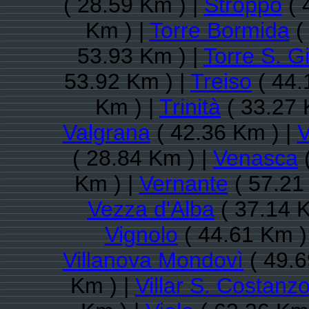
( 28.59 Km ) |
Stroppo
( 
Km ) |
Torre Bormida
(
53.93 Km ) |
Torre S. G
53.92 Km ) |
Treiso
( 44.
Km ) |
Trinità
( 33.27 
Valgrana
( 42.36 Km ) |
V
( 28.84 Km ) |
Venasca
(
Km ) |
Vernante
( 57.21
Vezza d'Alba
( 37.14 K
Vignolo
( 44.61 Km )
Villanova Mondovì
( 49.6
Km ) |
Villar S. Costanz