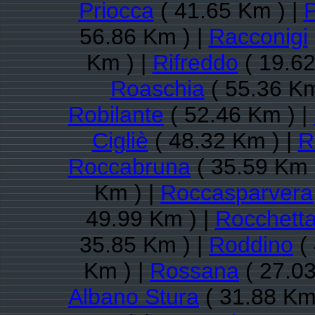
Priocca
( 41.65 Km ) |
P
56.86 Km ) |
Racconigi
Km ) |
Rifreddo
( 19.62
Roaschia
( 55.36 Km
Robilante
( 52.46 Km ) |
Cigliè
( 48.32 Km ) |
R
Roccabruna
( 35.59 Km 
Km ) |
Roccasparvera
49.99 Km ) |
Rocchetta
35.85 Km ) |
Roddino
( 
Km ) |
Rossana
( 27.03
Albano Stura
( 31.88 Km