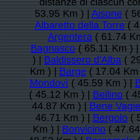
distanze di ciascun c
53.95 Km ) |
Aisone
( 5
Albaretto della Torre
( 4
Argentera
( 61.74 Km
Bagnasco
( 65.11 Km ) 
) |
Baldissero d'Alba
( 2
Km ) |
Barge
( 17.04 Km 
Mondovì
( 45.59 Km ) |
B
( 45.12 Km ) |
Bellino
( 4
44.87 Km ) |
Bene Vagi
46.71 Km ) |
Bergolo
( 
Km ) |
Bonvicino
( 47.64