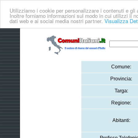
Utilizziamo i cookie per personalizzare i contenuti e gli a
Inoltre forniamo informazioni sul modo in cui utilizzi il no
dati web e ai social media nostri partner.
Visualizza Det
Comune:
Provincia:
Targa:
Regione:
Abitanti:
Prefisso Telefoni