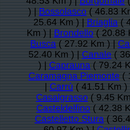
48.53 Km ) |
Borgomale
(
) |
Bossolasco
( 46.83 K
25.64 Km ) |
Briaglia
( 
Km ) |
Brondello
( 20.88 
Busca
( 27.92 Km ) |
Ca
52.40 Km ) |
Canale
( 36
) |
Caprauna
( 79.24 K
Caramagna Piemonte
( 
|
Carrù
( 41.51 Km )
Casalgrasso
( 9.45 Km
Casteldelfino
( 42.38 K
Castelletto Stura
( 36.
60.97 Km ) |
Castell