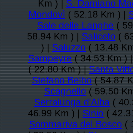
Km ) |
S. Damiano Ma
Mondovì
( 52.18 Km ) |
Sale delle Langhe
( 59
58.94 Km ) |
Saliceto
( 6
) |
Saluzzo
( 13.48 Km
Sampeyre
( 34.53 Km ) 
( 22.80 Km ) |
Santa Vitt
Stefano Belbo
( 54.87 K
Scagnello
( 59.50 Km
Serralunga d'Alba
( 40.
46.99 Km ) |
Sinio
( 42.3
Sommariva del Bosco
( 