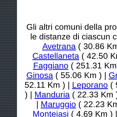
Gli altri comuni della pr
le distanze di ciascun 
Avetrana
( 30.86 Km
Castellaneta
( 42.50 K
Faggiano
( 251.31 Km 
Ginosa
( 55.06 Km ) |
Gr
52.11 Km ) |
Leporano
( 
) |
Manduria
( 22.33 Km 
|
Maruggio
( 22.23 Km
Monteiasi
( 4.69 Km ) 