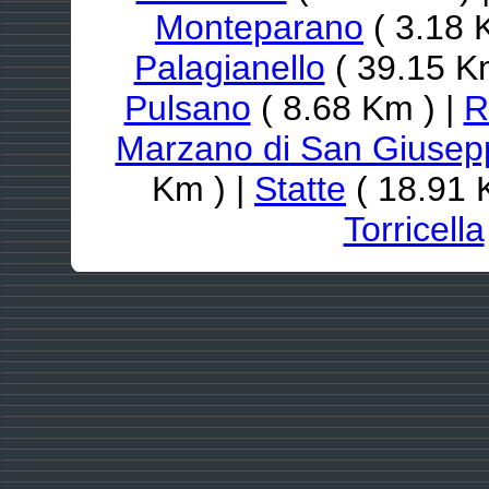
Monteparano
( 3.18 
Palagianello
( 39.15 K
Pulsano
( 8.68 Km ) |
R
Marzano di San Giusep
Km ) |
Statte
( 18.91 
Torricella