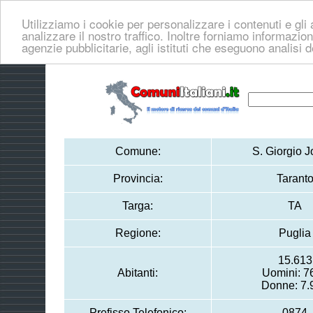
Utilizziamo i cookie per personalizzare i contenuti e gli 
analizzare il nostro traffico. Inoltre forniamo informazioni
agenzie pubblicitarie, agli istituti che eseguono analisi 
Comune:
S. Giorgio J
Provincia:
Tarant
Targa:
TA
Regione:
Puglia
15.613
Abitanti:
Uomini: 7
Donne: 7.
Prefisso Telefonico:
0874