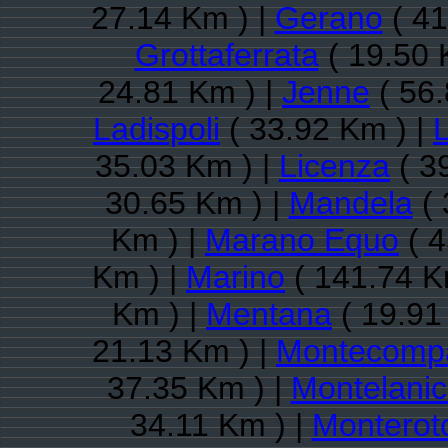
27.14 Km ) |
Gerano
( 41
Grottaferrata
( 19.50 
24.81 Km ) |
Jenne
( 56.
Ladispoli
( 33.92 Km ) |
35.03 Km ) |
Licenza
( 3
30.65 Km ) |
Mandela
( 
Km ) |
Marano Equo
( 4
Km ) |
Marino
( 141.74 K
Km ) |
Mentana
( 19.91
21.13 Km ) |
Montecompa
37.35 Km ) |
Montelani
34.11 Km ) |
Monterot