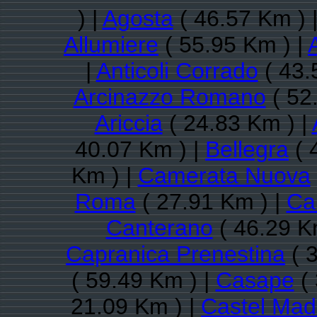
) |
Agosta
( 46.57 Km ) 
Allumiere
( 55.95 Km ) |
|
Anticoli Corrado
( 43.
Arcinazzo Romano
( 52
Ariccia
( 24.83 Km ) |
40.07 Km ) |
Bellegra
( 
Km ) |
Camerata Nuova
Roma
( 27.91 Km ) |
Ca
Canterano
( 46.29 K
Capranica Prenestina
( 
( 59.49 Km ) |
Casape
( 
21.09 Km ) |
Castel Ma