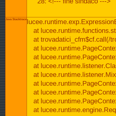
28: <!--- fine sindaco --->
Java Stacktrace
lucee.runtime.exp.ExpressionEx
at lucee.runtime.functions.str
at trovadatici_cfm$cf.call(/t
at lucee.runtime.PageConte
at lucee.runtime.PageConte
at lucee.runtime.listener.C
at lucee.runtime.listener.M
at lucee.runtime.PageConte
at lucee.runtime.PageConte
at lucee.runtime.PageConte
at lucee.runtime.engine.Req