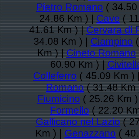
Pietro Romano
( 34.50
24.86 Km ) |
Cave
( 11
41.61 Km ) |
Cervara di
34.08 Km ) |
Ciampino
(
Km ) |
Cineto Romano
60.90 Km ) |
Civitel
Colleferro
( 45.09 Km ) 
Romano
( 31.48 Km 
Fiumicino
( 25.26 Km )
Formello
( 22.20 Km
Gallicano nel Lazio
( 27
Km ) |
Genazzano
( 40