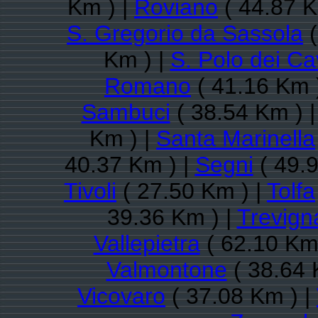
Km ) |
Roviano
( 44.87 K
S. Gregorio da Sassola
(
Km ) |
S. Polo dei Cav
Romano
( 41.16 Km 
Sambuci
( 38.54 Km ) 
Km ) |
Santa Marinella
40.37 Km ) |
Segni
( 49.9
Tivoli
( 27.50 Km ) |
Tolfa
39.36 Km ) |
Trevig
Vallepietra
( 62.10 Km
Valmontone
( 38.64 
Vicovaro
( 37.08 Km ) |