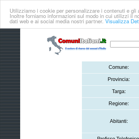
Utilizziamo i cookie per personalizzare i contenuti e gli a
Inoltre forniamo informazioni sul modo in cui utilizzi il no
dati web e ai social media nostri partner.
Visualizza Det
Comune:
Provincia:
Targa:
Regione:
Abitanti:
Prefisso Telefonico