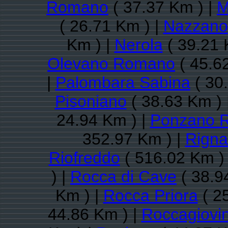
Romano
( 37.37 Km ) |
M
( 26.71 Km ) |
Nazzano
Km ) |
Nerola
( 39.21 
Olevano Romano
( 45.6
|
Palombara Sabina
( 30
Pisoniano
( 38.63 Km ) 
24.94 Km ) |
Ponzano 
352.97 Km ) |
Rigna
Riofreddo
( 516.02 Km )
) |
Rocca di Cave
( 38.9
Km ) |
Rocca Priora
( 2
44.86 Km ) |
Roccagiovi