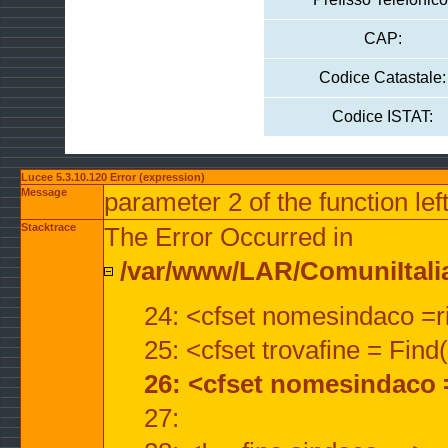
CAP:
Codice Catastale:
Codice ISTAT:
Lucee 5.3.10.120 Error (expression)
Message
parameter 2 of the function lef
Stacktrace
The Error Occurred in
/var/www/LAR/ComuniItalian
24: <cfset nomesindaco =ri
25: <cfset trovafine = Fin
26: <cfset nomesindaco 
27: