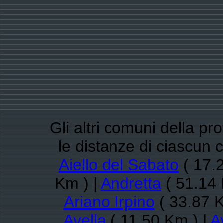
Gli altri comuni della pro
le distanze di ciascu
Aiello del Sabato
( 17.
Km ) |
Andretta
( 51.14 
Ariano Irpino
( 33.87 K
Avella
( 11.50 Km ) |
A