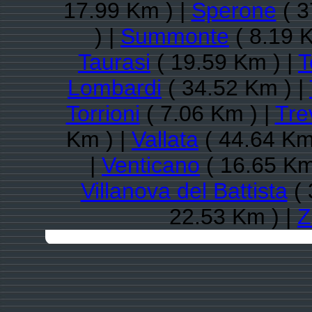
17.99 Km ) |
Sperone
( 3
) |
Summonte
( 8.19 
Taurasi
( 19.59 Km ) |
T
Lombardi
( 34.52 Km ) |
Torrioni
( 7.06 Km ) |
Tre
Km ) |
Vallata
( 44.64 Km
|
Venticano
( 16.65 Km
Villanova del Battista
( 
22.53 Km ) |
Z