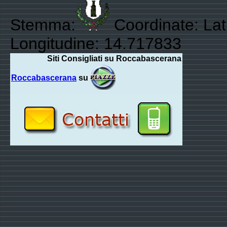
Stemma:
Coordinate: Lat
Longitudine: 14.717833
Siti Consigliati su Roccabascerana
Roccabascerana
su