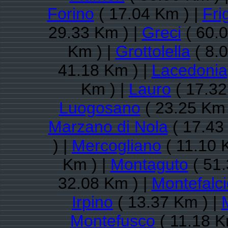
Forino
( 17.04 Km ) |
Fri
29.33 Km ) |
Greci
( 60.0
Km ) |
Grottolella
( 8.
41.18 Km ) |
Lacedonia
Km ) |
Lauro
( 17.32
Luogosano
( 23.25 Km 
Marzano di Nola
( 17.43
) |
Mercogliano
( 11.10 
Km ) |
Montaguto
( 51.
32.08 Km ) |
Montefalc
Irpino
( 13.37 Km ) |
Montefusco
( 11.18 K