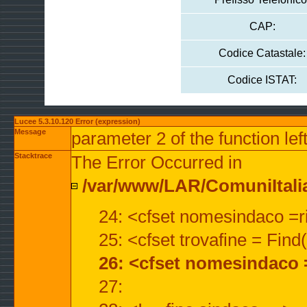
CAP:
Codice Catastale:
Codice ISTAT:
Lucee 5.3.10.120 Error (expression)
Message
parameter 2 of the function lef
Stacktrace
The Error Occurred in
/var/www/LAR/ComuniItalian
24: <cfset nomesindaco =ri
25: <cfset trovafine = Fin
26: <cfset nomesindaco 
27: