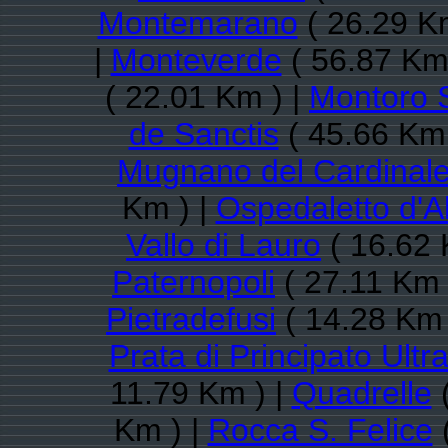
Montemarano
( 26.29 K
|
Monteverde
( 56.87 Km
( 22.01 Km ) |
Montoro 
de Sanctis
( 45.66 Km 
Mugnano del Cardinal
Km ) |
Ospedaletto d'A
Vallo di Lauro
( 16.62 
Paternopoli
( 27.11 Km 
Pietradefusi
( 14.28 Km 
Prata di Principato Ultr
11.79 Km ) |
Quadrelle
(
Km ) |
Rocca S. Felice
(