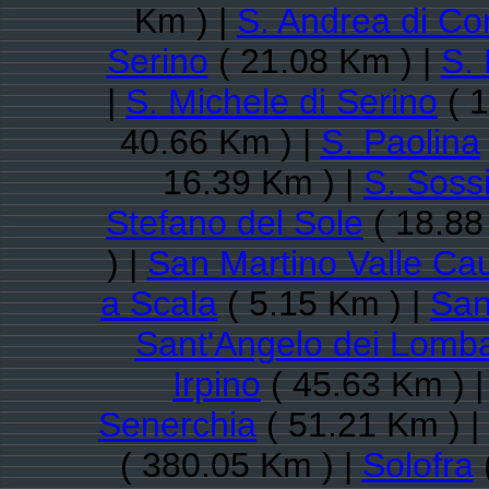
Km ) |
S. Andrea di Co
Serino
( 21.08 Km ) |
S.
|
S. Michele di Serino
( 1
40.66 Km ) |
S. Paolina
16.39 Km ) |
S. Soss
Stefano del Sole
( 18.88
) |
San Martino Valle Ca
a Scala
( 5.15 Km ) |
San
Sant'Angelo dei Lomba
Irpino
( 45.63 Km ) 
Senerchia
( 51.21 Km ) |
( 380.05 Km ) |
Solofra