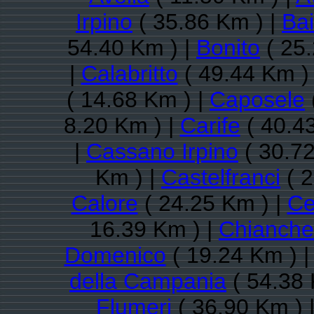
Irpino
( 35.86 Km ) |
Ba
54.40 Km ) |
Bonito
( 25.
|
Calabritto
( 49.44 Km )
( 14.68 Km ) |
Caposele
8.20 Km ) |
Carife
( 40.4
|
Cassano Irpino
( 30.72
Km ) |
Castelfranci
( 2
Calore
( 24.25 Km ) |
Ce
16.39 Km ) |
Chianche
Domenico
( 19.24 Km ) 
della Campania
( 54.38 
Flumeri
( 36.90 Km ) 