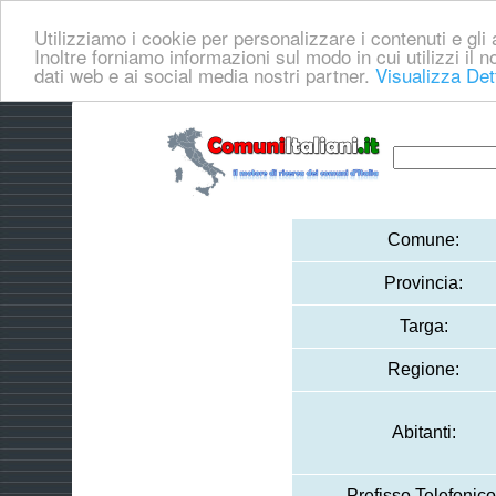
Utilizziamo i cookie per personalizzare i contenuti e gli a
Inoltre forniamo informazioni sul modo in cui utilizzi il no
dati web e ai social media nostri partner.
Visualizza Det
Comune:
Provincia:
Targa:
Regione:
Abitanti:
Prefisso Telefonico