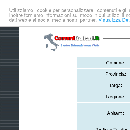
Utilizziamo i cookie per personalizzare i contenuti e gli a
Inoltre forniamo informazioni sul modo in cui utilizzi il no
dati web e ai social media nostri partner.
Visualizza Det
Comune:
Provincia:
Targa:
Regione:
Abitanti:
Prefisso Telefoni