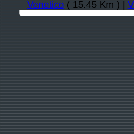
Venetico
( 15.45 Km ) |
V