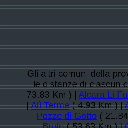
Gli altri comuni della pr
le distanze di ciascun 
73.83 Km ) |
Alcara Li Fu
|
Alì Terme
( 4.93 Km ) |
A
Pozzo di Gotto
( 21.84
Brolo
( 53.63 Km ) |