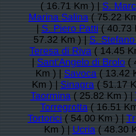
( 16.71 Km ) |
S. Marc
Marina Salina
( 75.22 Km
|
S. Piero Patti
( 40.73 
57.32 Km ) |
S. Stefano
Teresa di Riva
( 14.45 K
|
Sant'Angelo di Brolo
( 
Km ) |
Savoca
( 13.42 
Km ) |
Sinagra
( 51.17 K
Taormina
( 25.82 Km ) |
Torregrotta
( 16.51 Km
Tortorici
( 54.00 Km ) |
Tr
Km ) |
Ucria
( 48.30 