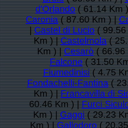
d'Orlando
( 61.14 Km )
Caronia
( 87.60 Km ) |
Ca
|
Castel di Lucio
( 99.56
Km ) |
Castelmola
( 25
Km ) |
Cesarò
( 66.96
Falcone
( 31.50 Km
Fiumedinisi
( 4.75 K
Fondachelli-Fantina
( 23
Km ) |
Francavilla di Sic
60.46 Km ) |
Furci Sicul
Km ) |
Gaggi
( 29.23 Km
Km ) |
Gallodoro
( 20.35