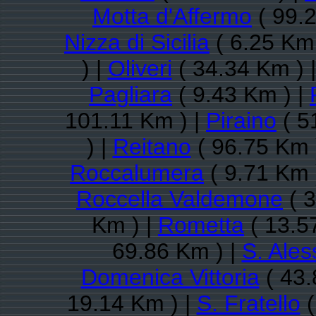
Motta d'Affermo
( 99.
Nizza di Sicilia
( 6.25 Km 
) |
Oliveri
( 34.34 Km ) 
Pagliara
( 9.43 Km ) |
101.11 Km ) |
Piraino
( 5
) |
Reitano
( 96.75 Km 
Roccalumera
( 9.71 Km 
Roccella Valdemone
( 3
Km ) |
Rometta
( 13.5
69.86 Km ) |
S. Ales
Domenica Vittoria
( 43.
19.14 Km ) |
S. Fratello
(