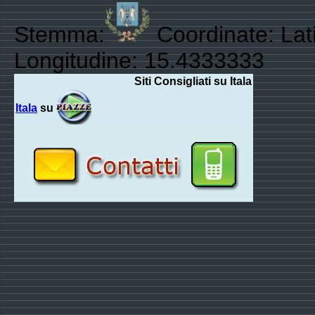
Stemma:
Coordinate: Lati
Longitudine: 15.4333333
Siti Consigliati su Itala
Itala
su