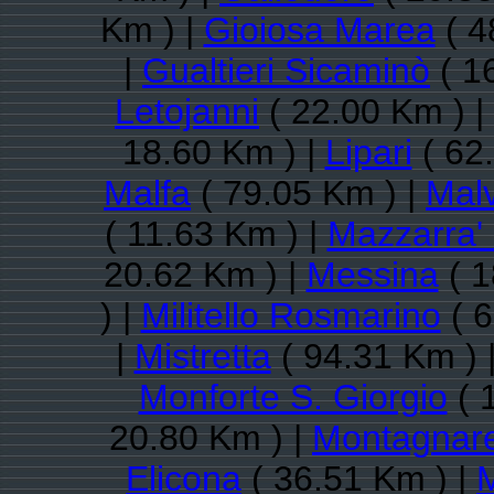
Km ) |
Gioiosa Marea
( 4
|
Gualtieri Sicaminò
( 1
Letojanni
( 22.00 Km ) |
18.60 Km ) |
Lipari
( 62
Malfa
( 79.05 Km ) |
Mal
( 11.63 Km ) |
Mazzarra'
20.62 Km ) |
Messina
( 1
) |
Militello Rosmarino
( 6
|
Mistretta
( 94.31 Km ) 
Monforte S. Giorgio
( 
20.80 Km ) |
Montagnar
Elicona
( 36.51 Km ) |