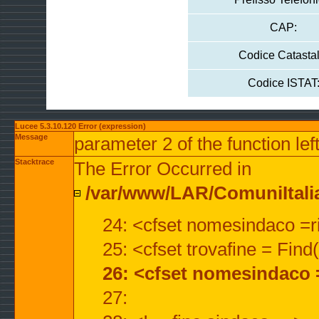
CAP:
Codice Catastal
Codice ISTAT
Lucee 5.3.10.120 Error (expression)
Message
parameter 2 of the function lef
Stacktrace
The Error Occurred in
/var/www/LAR/ComuniItalian
24: <cfset nomesindaco =ri
25: <cfset trovafine = Fin
26: <cfset nomesindaco 
27: