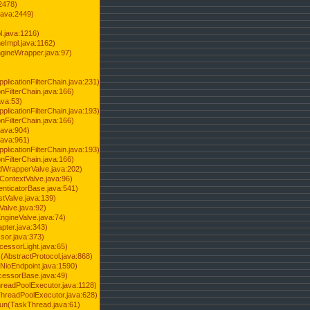
2478)
java:2449)
.java:1216)
Impl.java:1162)
ineWrapper.java:97)
pplicationFilterChain.java:231)
onFilterChain.java:166)
ava:53)
pplicationFilterChain.java:193)
onFilterChain.java:166)
.java:904)
.java:961)
pplicationFilterChain.java:193)
onFilterChain.java:166)
dWrapperValve.java:202)
ContextValve.java:96)
enticatorBase.java:541)
tValve.java:139)
Valve.java:92)
ngineValve.java:74)
pter.java:343)
sor.java:373)
cessorLight.java:65)
AbstractProtocol.java:868)
NioEndpoint.java:1590)
cessorBase.java:49)
hreadPoolExecutor.java:1128)
ThreadPoolExecutor.java:628)
run(TaskThread.java:61)