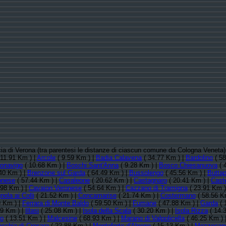
ncia di Verona (tra parentesi le distanze di ciascun comune da Cologna Veneta)
 11.91 Km ) |
Arcole
( 9.59 Km ) |
Badia Calavena
( 34.77 Km ) |
Bardolino
( 58
onavigo
( 10.68 Km ) |
Boschi Sant'Anna
( 9.28 Km ) |
Bosco Chiesanuova
( 
40 Km ) |
Brenzone sul Garda
( 64.49 Km ) |
Bussolengo
( 45.56 Km ) |
Buttap
onese
( 57.44 Km ) |
Casaleone
( 20.62 Km ) |
Castagnaro
( 20.41 Km ) |
Cast
.98 Km ) |
Cavaion Veronese
( 54.64 Km ) |
Cazzano di Tramigna
( 23.91 Km )
nola ai Colli
( 21.52 Km ) |
Concamarise
( 21.74 Km ) |
Costermano
( 58.56 K
9 Km ) |
Ferrara di Monte Baldo
( 59.50 Km ) |
Fumane
( 47.88 Km ) |
Garda
( 
39 Km ) |
Illasi
( 25.08 Km ) |
Isola della Scala
( 30.20 Km ) |
Isola Rizza
( 14.
o
( 13.51 Km ) |
Malcesine
( 68.93 Km ) |
Marano di Valpolicella
( 46.25 Km ) 
cchia di Crosara
( 22.88 Km ) |
Monteforte d'Alpone
( 15.13 Km ) |
Mozzecan