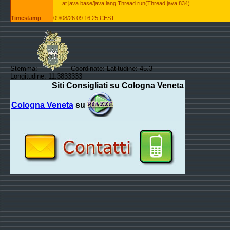
at java.base/java.lang.Thread.run(Thread.java:834)
Timestamp
09/08/26 09:16:25 CEST
Stemma:
Coordinate: Latitudine: 45.3
Longitudine: 11.3833333
Siti Consigliati su Cologna Veneta
Cologna Veneta
su