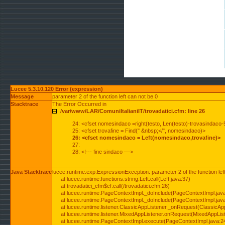
Lucee 5.3.10.120 Error (expression)
Message
parameter 2 of the function left can not be 0
Stacktrace
The Error Occurred in
/var/www/LAR/ComuniItalianiIT/trovadatici.cfm: line 26
24: <cfset nomesindaco =right(testo, Len(testo)-trovasindaco-
25: <cfset trovafine = Find(" &nbsp;</", nomesindaco)>
26: <cfset nomesindaco = Left(nomesindaco,trovafine)>
27:
28: <!--- fine sindaco --->
Java Stacktrace
lucee.runtime.exp.ExpressionException: parameter 2 of the function lef
at lucee.runtime.functions.string.Left.call(Left.java:37)
at trovadatici_cfm$cf.call(/trovadatici.cfm:26)
at lucee.runtime.PageContextImpl._doInclude(PageContextImpl.jav
at lucee.runtime.PageContextImpl._doInclude(PageContextImpl.jav
at lucee.runtime.listener.ClassicAppListener._onRequest(ClassicApp
at lucee.runtime.listener.MixedAppListener.onRequest(MixedAppList
at lucee.runtime.PageContextImpl.execute(PageContextImpl.java:2