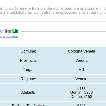
nnunci, fornire le funzioni dei social media e analizzare il no
genzie pubblicitarie, agli istituti che eseguono analisi dei dat
Comune:
Cologna Veneta
Provincia:
Verona
Targa:
VR
Regione:
Veneto
8111
Abitanti:
Uomini: 3958
Donne: 4153
Prefisso Telefonico:
0442