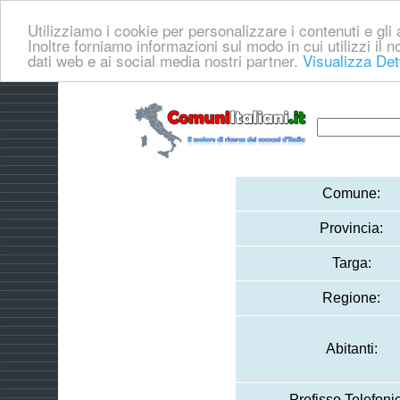
Utilizziamo i cookie per personalizzare i contenuti e gli a
Inoltre forniamo informazioni sul modo in cui utilizzi il no
dati web e ai social media nostri partner.
Visualizza Det
Comune:
Provincia:
Targa:
Regione:
Abitanti:
Prefisso Telefoni