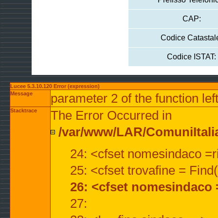
CAP:
Codice Catastal
Codice ISTAT:
Lucee 5.3.10.120 Error (expression)
Message
parameter 2 of the function lef
Stacktrace
The Error Occurred in
/var/www/LAR/ComuniItalian
24: <cfset nomesindaco =ri
25: <cfset trovafine = Fin
26: <cfset nomesindaco 
27: