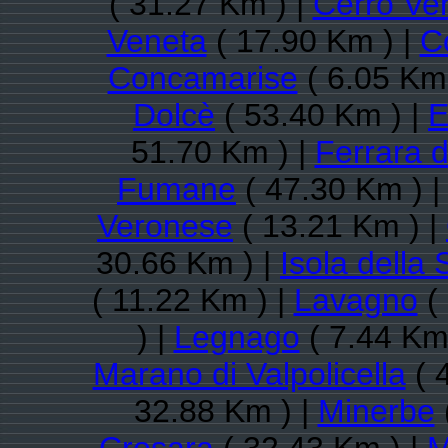
( 31.27 Km ) |
Cerro Ve
Veneta
( 17.90 Km ) |
Co
Concamarise
( 6.05 Km 
Dolcè
( 53.40 Km ) |
E
51.70 Km ) |
Ferrara 
Fumane
( 47.30 Km ) 
Veronese
( 13.21 Km ) |
30.66 Km ) |
Isola della 
( 11.22 Km ) |
Lavagno
( 
) |
Legnago
( 7.44 Km
Marano di Valpolicella
( 
32.88 Km ) |
Minerbe