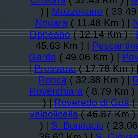
Crosara
( 32.43 Km ) |
M
) |
Mozzecane
( 33.49
Nogara
( 11.48 Km ) |
N
Oppeano
( 12.14 Km ) |
45.63 Km ) |
Pescantin
Garda
( 49.06 Km ) |
Pov
|
Pressana
( 17.78 Km ) 
Roncà
( 32.38 Km ) |
R
Roverchiara
( 8.79 Km )
) |
Roveredo di Guà
(
Valpolicella
( 46.87 Km )
) |
S. Bonifacio
( 23.06
36.60 Km ) |
S. Giovan