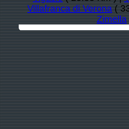
Villafranca di Verona
( 3
Zimella