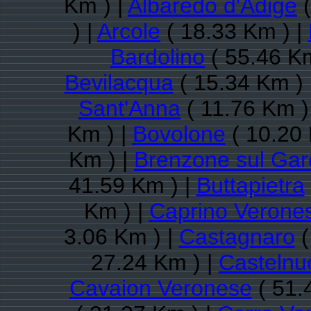
Km ) |
Albaredo d'Adige
(
) |
Arcole
( 18.33 Km ) |
Bardolino
( 55.46 Km
Bevilacqua
( 15.34 Km ) 
Sant'Anna
( 11.76 Km )
Km ) |
Bovolone
( 10.20 
Km ) |
Brenzone sul Ga
41.59 Km ) |
Buttapietra
Km ) |
Caprino Verone
3.06 Km ) |
Castagnaro
(
27.24 Km ) |
Castelnu
Cavaion Veronese
( 51.