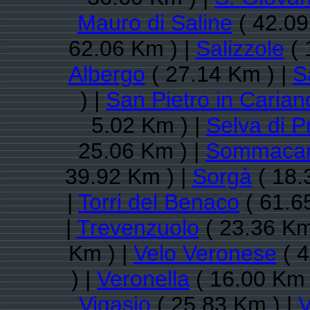
Mauro di Saline
( 42.09
62.06 Km ) |
Salizzole
( 
Albergo
( 27.14 Km ) |
S
) |
San Pietro in Carian
5.02 Km ) |
Selva di 
25.06 Km ) |
Sommaca
39.92 Km ) |
Sorgà
( 18.
|
Torri del Benaco
( 61.6
|
Trevenzuolo
( 23.36 Km
Km ) |
Velo Veronese
( 4
) |
Veronella
( 16.00 Km 
Vigasio
( 25.83 Km ) |
V