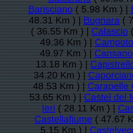
Barisciano
( 5.98 Km ) |
48.31 Km ) |
Bugnara
( 
( 36.55 Km ) |
Calascio
(
49.36 Km ) |
Campoto
49.97 Km ) |
Cansano
13.18 Km ) |
Capistrell
34.20 Km ) |
Caporcian
48.53 Km ) |
Carapelle 
53.65 Km ) |
Castel del
Ieri
( 28.11 Km ) |
Cas
Castellafiume
( 47.67 K
5.15 Km ) |
Castelvec