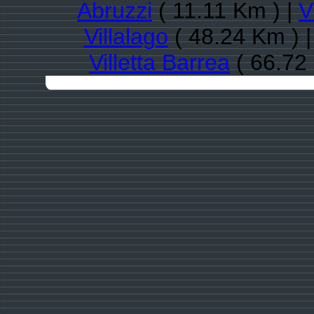
Abruzzi
( 11.11 Km ) |
V
Villalago
( 48.24 Km ) 
Villetta Barrea
( 66.72