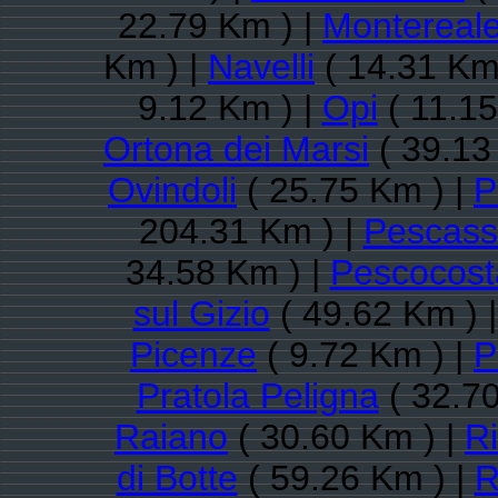
22.79 Km ) |
Montereal
Km ) |
Navelli
( 14.31 Km
9.12 Km ) |
Opi
( 11.15
Ortona dei Marsi
( 39.13
Ovindoli
( 25.75 Km ) |
P
204.31 Km ) |
Pescasse
34.58 Km ) |
Pescocost
sul Gizio
( 49.62 Km ) 
Picenze
( 9.72 Km ) |
P
Pratola Peligna
( 32.70
Raiano
( 30.60 Km ) |
Ri
di Botte
( 59.26 Km ) |
R