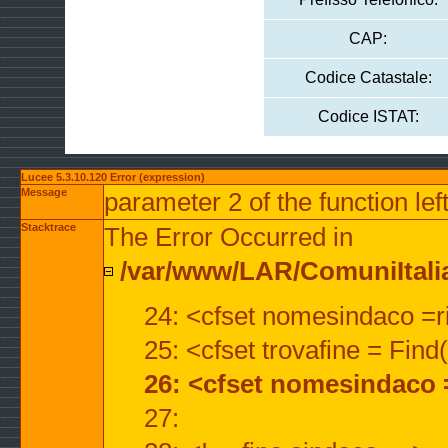
CAP:
Codice Catastale:
Codice ISTAT:
Lucee 5.3.10.120 Error (expression)
Message
parameter 2 of the function lef
Stacktrace
The Error Occurred in
/var/www/LAR/ComuniItalian
24: <cfset nomesindaco =ri
25: <cfset trovafine = Fin
26: <cfset nomesindaco 
27: