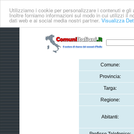
Utilizziamo i cookie per personalizzare i contenuti e gli a
Inoltre forniamo informazioni sul modo in cui utilizzi il no
dati web e ai social media nostri partner.
Visualizza Det
Comune:
Provincia:
Targa:
Regione:
Abitanti:
Prefisso Telefonico: