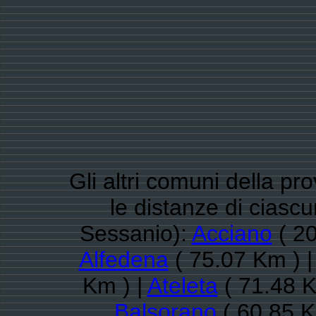
Gli altri comuni della pro
le distanze di ciasc
Sessanio):
Acciano
( 20
Alfedena
( 75.07 Km ) 
Km ) |
Ateleta
( 71.48 K
Balsorano
( 60.85 K