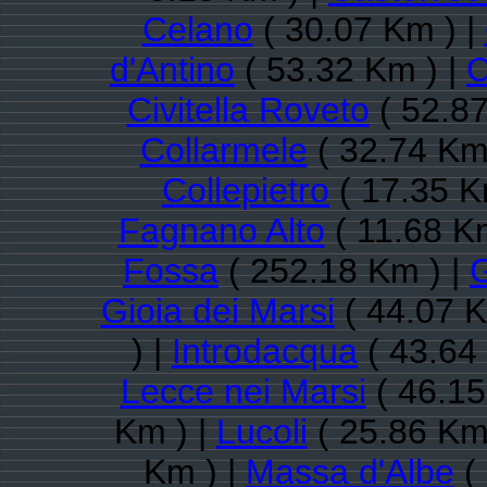
Celano
( 30.07 Km ) |
d'Antino
( 53.32 Km ) |
C
Civitella Roveto
( 52.87
Collarmele
( 32.74 Km
Collepietro
( 17.35 K
Fagnano Alto
( 11.68 K
Fossa
( 252.18 Km ) |
G
Gioia dei Marsi
( 44.07 K
) |
Introdacqua
( 43.64
Lecce nei Marsi
( 46.15
Km ) |
Lucoli
( 25.86 Km
Km ) |
Massa d'Albe
(