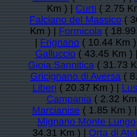
Km ) |
Curti
( 2.75 K
Falciano del Massico
( 3
Km ) |
Formicola
( 18.99
|
Frignano
( 10.44 Km )
Galluccio
( 43.45 Km ) 
Gioia Sannitica
( 31.73 K
Gricignano di Aversa
( 8
Liberi
( 20.37 Km ) |
Lus
Campania
( 2.32 Km
Marcianise
( 1.85 Km ) 
Mignano Monte Lungo
34.31 Km ) |
Orta di Atel