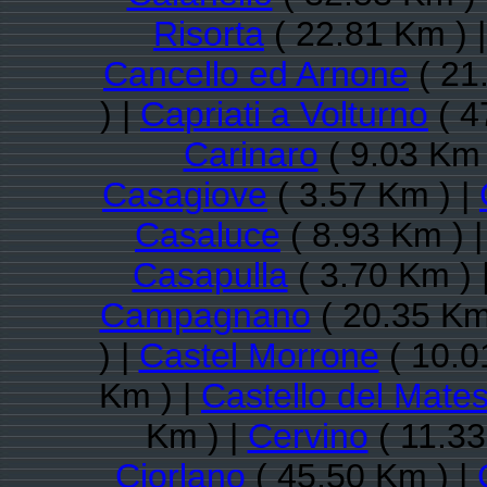
Risorta
( 22.81 Km ) 
Cancello ed Arnone
( 21
) |
Capriati a Volturno
( 4
Carinaro
( 9.03 Km 
Casagiove
( 3.57 Km ) |
Casaluce
( 8.93 Km ) 
Casapulla
( 3.70 Km ) 
Campagnano
( 20.35 Km
) |
Castel Morrone
( 10.0
Km ) |
Castello del Mate
Km ) |
Cervino
( 11.33
Ciorlano
( 45.50 Km ) |