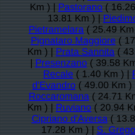
Km ) |
Pastorano
( 16.26
13.81 Km ) |
Piedim
Pietramelara
( 25.49 Km 
Pignataro Maggiore
( 17
Km ) |
Prata Sannita
( 43
|
Presenzano
( 39.58 Km
Recale
( 1.40 Km ) |
d'Evandro
( 49.00 Km )
Roccaromana
( 24.71 Km
Km ) |
Ruviano
( 20.94 K
Cipriano d'Aversa
( 13.8
17.28 Km ) |
S. Grego