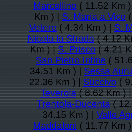
Marcellino
( 11.52 Km )
Km ) |
S. Maria a Vico
(
Vetere
( 4.34 Km ) |
S. M
Nicola la Strada
( 4.12 K
Km ) |
S. Prisco
( 4.21 K
San Pietro Infine
( 51.
34.51 Km ) |
Sessa Aur
22.36 Km ) |
Succivo
( 9
Teverola
( 8.62 Km ) 
Trentola-Ducenta
( 12
34.15 Km ) |
Valle Ag
Maddaloni
( 11.77 Km )