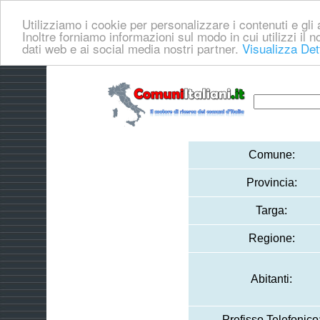
Utilizziamo i cookie per personalizzare i contenuti e gli a
Inoltre forniamo informazioni sul modo in cui utilizzi il no
dati web e ai social media nostri partner.
Visualizza Det
Comune:
Provincia:
Targa:
Regione:
Abitanti:
Prefisso Telefonico