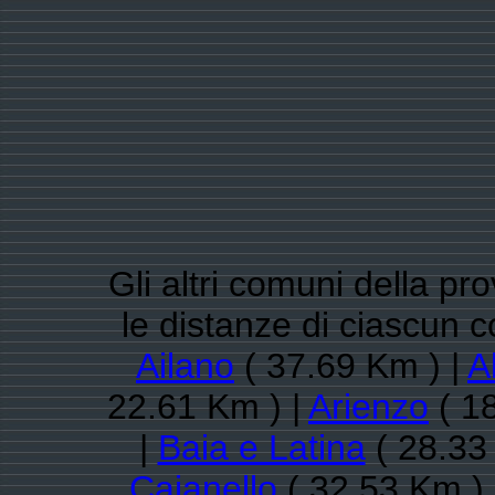
Gli altri comuni della pr
le distanze di ciascun 
Ailano
( 37.69 Km ) |
Al
22.61 Km ) |
Arienzo
( 1
|
Baia e Latina
( 28.33
Caianello
( 32.53 Km )