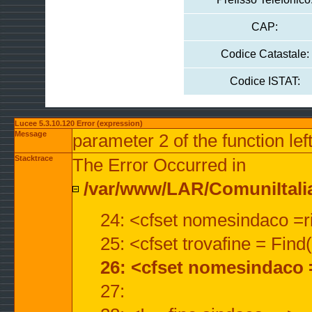
CAP:
Codice Catastale:
Codice ISTAT:
Lucee 5.3.10.120 Error (expression)
Message
parameter 2 of the function lef
Stacktrace
The Error Occurred in
/var/www/LAR/ComuniItalian
24: <cfset nomesindaco =ri
25: <cfset trovafine = Fin
26: <cfset nomesindaco 
27: