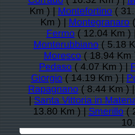
Km ) |
Montefortino
( 31
Km ) |
Montegranaro
(
Fermo
( 12.04 Km ) 
Monterubbiano
( 5.18 K
Moresco
( 18.94 Km 
Pedaso
( 4.07 Km ) |
P
Giorgio
( 14.19 Km ) |
Po
Rapagnano
( 8.44 Km ) 
|
Santa Vittoria in Mate
13.80 Km ) |
Smerillo
( 
10.