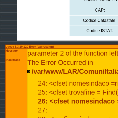
CAP:
Codice Catastale:
Codice ISTAT:
Lucee 5.3.10.120 Error (expression)
Message
parameter 2 of the function lef
Stacktrace
The Error Occurred in
/var/www/LAR/ComuniItalian
24: <cfset nomesindaco =ri
25: <cfset trovafine = Fin
26: <cfset nomesindaco 
27: