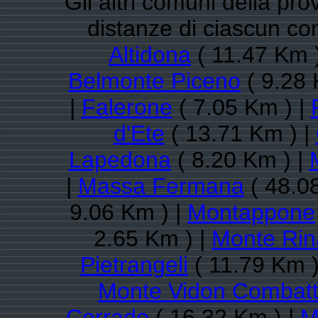
Gli altri comuni della pro
distanze di ciascun c
Altidona
( 11.47 Km 
Belmonte Piceno
( 9.28 
|
Falerone
( 7.05 Km ) |
d'Ete
( 13.71 Km ) |
Lapedona
( 8.20 Km ) |
|
Massa Fermana
( 48.0
9.06 Km ) |
Montappone
2.65 Km ) |
Monte Rin
Pietrangeli
( 11.79 Km )
Monte Vidon Combat
Corrado
( 16.32 Km ) |
M