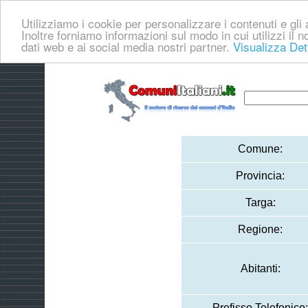
Utilizziamo i cookie per personalizzare i contenuti e gli a
Inoltre forniamo informazioni sul modo in cui utilizzi il no
dati web e ai social media nostri partner.
Visualizza Det
Comune:
Provincia:
Targa:
Regione:
Abitanti:
Prefisso Telefonico: