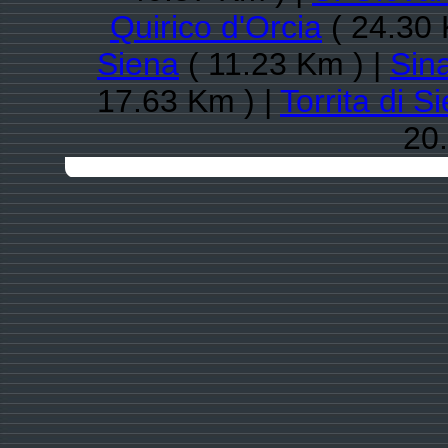
Quirico d'Orcia
( 24.30 
Siena
( 11.23 Km ) |
Sin
17.63 Km ) |
Torrita di S
20.