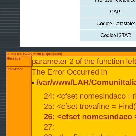
CAP:
Codice Catastale:
Codice ISTAT:
Lucee 5.3.10.120 Error (expression)
Message
parameter 2 of the function lef
Stacktrace
The Error Occurred in
/var/www/LAR/ComuniItalian
24: <cfset nomesindaco =ri
25: <cfset trovafine = Fin
26: <cfset nomesindaco 
27: