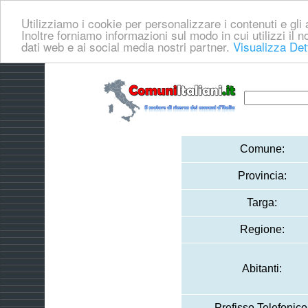
Utilizziamo i cookie per personalizzare i contenuti e gli a
Inoltre forniamo informazioni sul modo in cui utilizzi il no
dati web e ai social media nostri partner.
Visualizza Det
Comune:
Provincia:
Targa:
Regione:
Abitanti:
Prefisso Telefonico