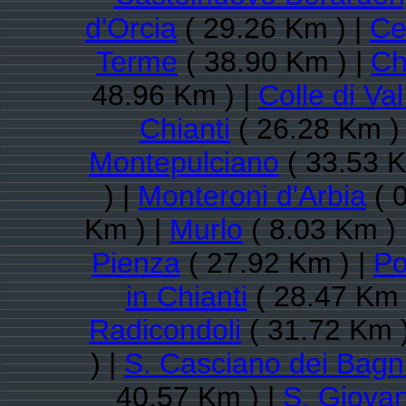
d'Orcia
( 29.26 Km ) |
Ce
Terme
( 38.90 Km ) |
Ch
48.96 Km ) |
Colle di Val
Chianti
( 26.28 Km )
Montepulciano
( 33.53 K
) |
Monteroni d'Arbia
( 
Km ) |
Murlo
( 8.03 Km ) 
Pienza
( 27.92 Km ) |
Po
in Chianti
( 28.47 Km 
Radicondoli
( 31.72 Km 
) |
S. Casciano dei Bagn
40.57 Km ) |
S. Giovan