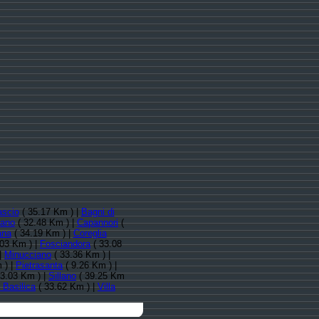
ascio
( 35.17 Km ) |
Bagni di
iano
( 32.48 Km ) |
Capannori
(
ana
( 34.19 Km ) |
Coreglia
.03 Km ) |
Fosciandora
( 33.08
|
Minucciano
( 33.36 Km ) |
 ) |
Pietrasanta
( 9.26 Km ) |
3.03 Km ) |
Sillano
( 39.25 Km
a Basilica
( 33.62 Km ) |
Villa