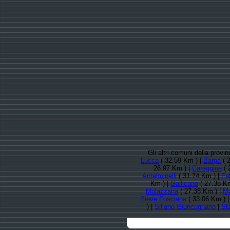
Gli altri comuni della provi
Lucca
( 32.59 Km ) |
Barga
( 
26.97 Km ) |
Careggine
( 
Antelminelli
( 31.74 Km ) |
Fab
Km ) |
Gallicano
( 27.38 K
Molazzana
( 27.38 Km ) |
Mo
Pieve Fosciana
( 33.06 Km ) 
) |
Sillano Giuncugnano
|
St