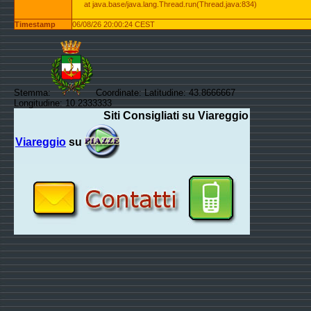
at java.base/java.lang.Thread.run(Thread.java:834)
Timestamp
06/08/26 20:00:24 CEST
Stemma:
Coordinate: Latitudine: 43.8666667
Longitudine: 10.2333333
Siti Consigliati su Viareggio
Viareggio
su