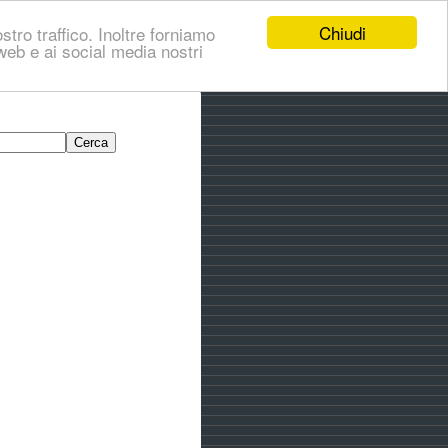
Chiudi
stro traffico. Inoltre forniamo
i web e ai social media nostri