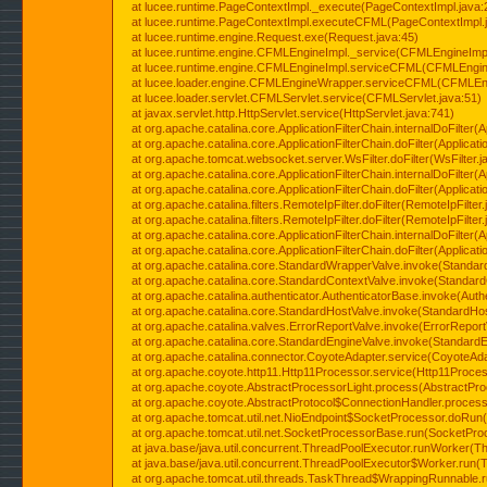
at lucee.runtime.PageContextImpl._execute(PageContextImpl.java:
at lucee.runtime.PageContextImpl.executeCFML(PageContextImpl.
at lucee.runtime.engine.Request.exe(Request.java:45)
at lucee.runtime.engine.CFMLEngineImpl._service(CFMLEngineImpl
at lucee.runtime.engine.CFMLEngineImpl.serviceCFML(CFMLEngine
at lucee.loader.engine.CFMLEngineWrapper.serviceCFML(CFMLEng
at lucee.loader.servlet.CFMLServlet.service(CFMLServlet.java:51)
at javax.servlet.http.HttpServlet.service(HttpServlet.java:741)
at org.apache.catalina.core.ApplicationFilterChain.internalDoFilter(A
at org.apache.catalina.core.ApplicationFilterChain.doFilter(Applicati
at org.apache.tomcat.websocket.server.WsFilter.doFilter(WsFilter.j
at org.apache.catalina.core.ApplicationFilterChain.internalDoFilter(A
at org.apache.catalina.core.ApplicationFilterChain.doFilter(Applicati
at org.apache.catalina.filters.RemoteIpFilter.doFilter(RemoteIpFilter
at org.apache.catalina.filters.RemoteIpFilter.doFilter(RemoteIpFilter
at org.apache.catalina.core.ApplicationFilterChain.internalDoFilter(A
at org.apache.catalina.core.ApplicationFilterChain.doFilter(Applicati
at org.apache.catalina.core.StandardWrapperValve.invoke(Standar
at org.apache.catalina.core.StandardContextValve.invoke(Standard
at org.apache.catalina.authenticator.AuthenticatorBase.invoke(Auth
at org.apache.catalina.core.StandardHostValve.invoke(StandardHos
at org.apache.catalina.valves.ErrorReportValve.invoke(ErrorReport
at org.apache.catalina.core.StandardEngineValve.invoke(StandardE
at org.apache.catalina.connector.CoyoteAdapter.service(CoyoteAda
at org.apache.coyote.http11.Http11Processor.service(Http11Proces
at org.apache.coyote.AbstractProcessorLight.process(AbstractPro
at org.apache.coyote.AbstractProtocol$ConnectionHandler.process(
at org.apache.tomcat.util.net.NioEndpoint$SocketProcessor.doRun(
at org.apache.tomcat.util.net.SocketProcessorBase.run(SocketPro
at java.base/java.util.concurrent.ThreadPoolExecutor.runWorker(T
at java.base/java.util.concurrent.ThreadPoolExecutor$Worker.run(
at org.apache.tomcat.util.threads.TaskThread$WrappingRunnable.