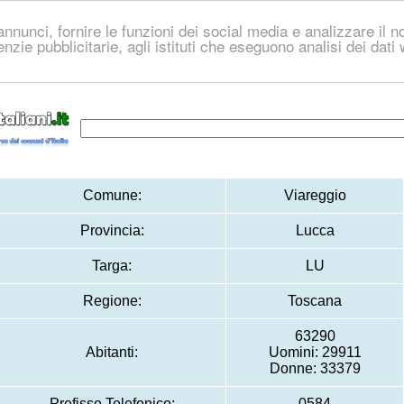
nnunci, fornire le funzioni dei social media e analizzare il no
genzie pubblicitarie, agli istituti che eseguono analisi dei dat
Comune:
Viareggio
Provincia:
Lucca
Targa:
LU
Regione:
Toscana
63290
Abitanti:
Uomini: 29911
Donne: 33379
Prefisso Telefonico:
0584