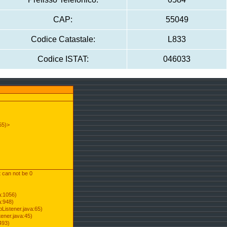
CAP:
55049
Codice Catastale:
L833
Codice ISTAT:
046033
55)>
t can not be 0
a:1056)
a:948)
Listener.java:65)
ener.java:45)
493)