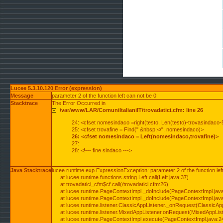
Lucee 5.3.10.120 Error (expression)
Message
parameter 2 of the function left can not be 0
Stacktrace
The Error Occurred in
/var/www/LAR/ComuniItalianiIT/trovadatici.cfm: line 26
24: <cfset nomesindaco =right(testo, Len(testo)-trovasindaco-
25: <cfset trovafine = Find(" &nbsp;</", nomesindaco)>
26: <cfset nomesindaco = Left(nomesindaco,trovafine)>
27:
28: <!--- fine sindaco --->
Java Stacktrace
lucee.runtime.exp.ExpressionException: parameter 2 of the function lef
at lucee.runtime.functions.string.Left.call(Left.java:37)
at trovadatici_cfm$cf.call(/trovadatici.cfm:26)
at lucee.runtime.PageContextImpl._doInclude(PageContextImpl.jav
at lucee.runtime.PageContextImpl._doInclude(PageContextImpl.jav
at lucee.runtime.listener.ClassicAppListener._onRequest(ClassicApp
at lucee.runtime.listener.MixedAppListener.onRequest(MixedAppList
at lucee.runtime.PageContextImpl.execute(PageContextImpl.java:2