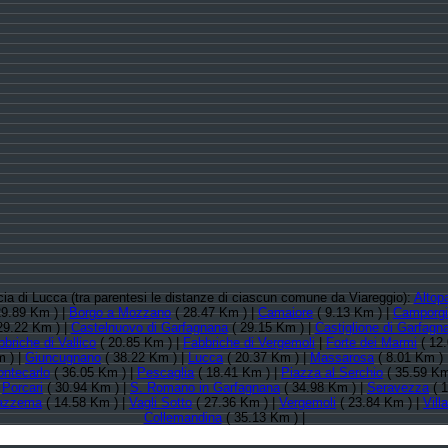
ncia di Lucca (tra parentesi le distanze di ciascun comune da Viareggio):
Altop
29.89 Km ) |
Borgo a Mozzano
( 28.47 Km ) |
Camaiore
( 9.13 Km ) |
Camporg
29.22 Km ) |
Castelnuovo di Garfagnana
( 29.15 Km ) |
Castiglione di Garfagn
briche di Vallico
( 20.85 Km ) |
Fabbriche di Vergemoli
|
Forte dei Marmi
( 12
m ) |
Giuncugnano
( 38.22 Km ) |
Lucca
( 20.37 Km ) |
Massarosa
( 8.01 Km ) 
ntecarlo
( 36.05 Km ) |
Pescaglia
( 18.41 Km ) |
Piazza al Serchio
( 35.59 Km
|
Porcari
( 30.94 Km ) |
S. Romano in Garfagnana
( 34.98 Km ) |
Seravezza
( 1
azzema
( 14.58 Km ) |
Vagli Sotto
( 27.36 Km ) |
Vergemoli
( 23.84 Km ) |
Vill
Collemandina
( 35.13 Km ) |