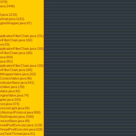
2478)
java:2449)
.java:1216)
Impl.java:1162)
ineWrapper.java:97)
pplicationFilterChain.java:231)
onFilterChain.java:166)
ava:53)
pplicationFilterChain.java:193)
onFilterChain.java:166)
.java:904)
.java:961)
pplicationFilterChain.java:193)
onFilterChain.java:166)
dWrapperValve.java:202)
ContextValve.java:96)
enticatorBase.java:541)
tValve.java:139)
Valve.java:92)
ngineValve.java:74)
pter.java:343)
sor.java:373)
cessorLight.java:65)
AbstractProtocol.java:868)
NioEndpoint.java:1590)
cessorBase.java:49)
hreadPoolExecutor.java:1128)
ThreadPoolExecutor.java:628)
run(TaskThread.java:61)