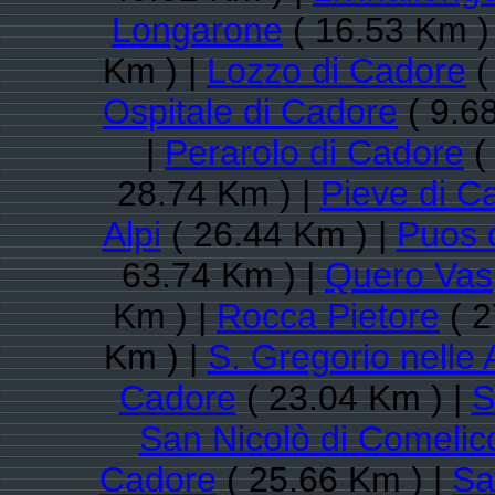
Longarone
( 16.53 Km )
Km ) |
Lozzo di Cadore
(
Ospitale di Cadore
( 9.6
|
Perarolo di Cadore
(
28.74 Km ) |
Pieve di C
Alpi
( 26.44 Km ) |
Puos 
63.74 Km ) |
Quero Vas
Km ) |
Rocca Pietore
( 2
Km ) |
S. Gregorio nelle 
Cadore
( 23.04 Km ) |
S
San Nicolò di Comelic
Cadore
( 25.66 Km ) |
Sa