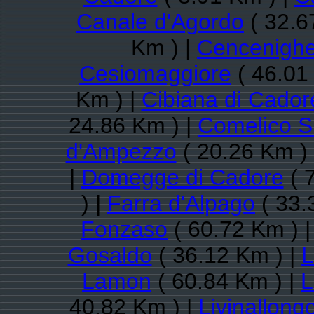
Canale d'Agordo
( 32.6
Km ) |
Cencenighe
Cesiomaggiore
( 46.01
Km ) |
Cibiana di Cador
24.86 Km ) |
Comelico S
d'Ampezzo
( 20.26 Km )
|
Domegge di Cadore
( 
) |
Farra d'Alpago
( 33.
Fonzaso
( 60.72 Km ) 
Gosaldo
( 36.12 Km ) |
L
Lamon
( 60.84 Km ) |
L
40.82 Km ) |
Livinallong