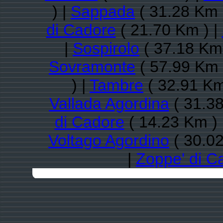
) |
Sappada
( 31.28 Km 
di Cadore
( 21.70 Km ) |
|
Sospirolo
( 37.18 Km 
Sovramonte
( 57.99 Km 
) |
Tambre
( 32.91 Km
Vallada Agordina
( 31.38
di Cadore
( 14.23 Km ) 
Voltago Agordino
( 30.02
|
Zoppe' di C