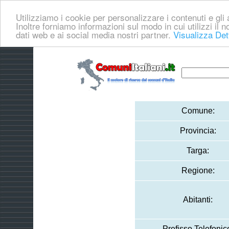
Utilizziamo i cookie per personalizzare i contenuti e gli a
Inoltre forniamo informazioni sul modo in cui utilizzi il no
dati web e ai social media nostri partner.
Visualizza Det
Comune:
Provincia:
Targa:
Regione:
Abitanti:
Prefisso Telefonic