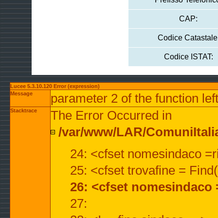
CAP:
Codice Catastale
Codice ISTAT:
Lucee 5.3.10.120 Error (expression)
Message
parameter 2 of the function lef
Stacktrace
The Error Occurred in
/var/www/LAR/ComuniItalian
24: <cfset nomesindaco =ri
25: <cfset trovafine = Fin
26: <cfset nomesindaco 
27: