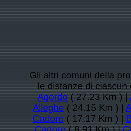
Gli altri comuni della pr
le distanze di ciascun
Agordo
( 27.23 Km ) |
Alleghe
( 24.15 Km ) |
A
Cadore
( 17.17 Km ) |
B
Cadore
( 8.91 Km ) |
C