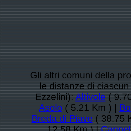
Gli altri comuni della pr
le distanze di ciascu
Ezzelini):
Altivole
( 9.7
Asolo
( 5.21 Km ) |
Bo
Breda di Piave
( 38.75 
12.58 Km ) |
Cappel