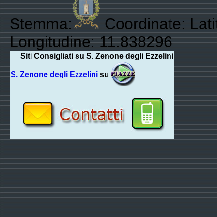
Stemma:
Coordinate: Lati
Longitudine: 11.838296
Siti Consigliati su S. Zenone degli Ezzelini
S. Zenone degli Ezzelini
su