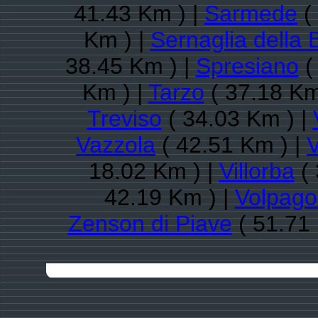
41.43 Km ) |
Sarmede
(
Km ) |
Sernaglia della B
38.45 Km ) |
Spresiano
(
Km ) |
Tarzo
( 37.18 Km
Treviso
( 34.03 Km ) |
Vazzola
( 42.51 Km ) |
18.02 Km ) |
Villorba
( 
42.19 Km ) |
Volpago
Zenson di Piave
( 51.71