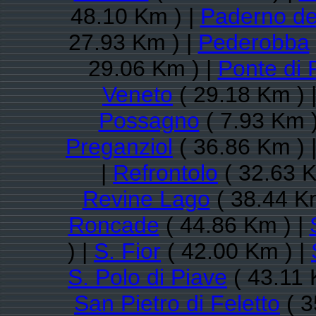
48.10 Km ) |
Paderno de
27.93 Km ) |
Pederobba
29.06 Km ) |
Ponte di 
Veneto
( 29.18 Km ) 
Possagno
( 7.93 Km )
Preganziol
( 36.86 Km ) 
|
Refrontolo
( 32.63 K
Revine Lago
( 38.44 K
Roncade
( 44.86 Km ) |
) |
S. Fior
( 42.00 Km ) |
S. Polo di Piave
( 43.11 
San Pietro di Feletto
( 3