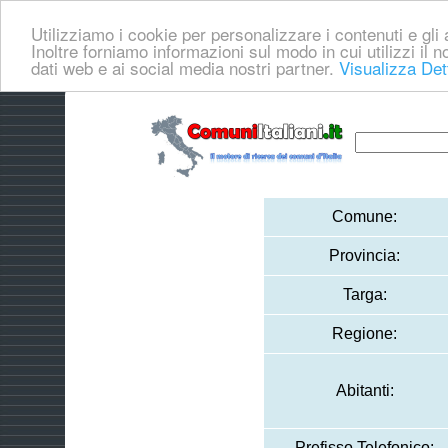
Utilizziamo i cookie per personalizzare i contenuti e gli a
Inoltre forniamo informazioni sul modo in cui utilizzi il no
dati web e ai social media nostri partner.
Visualizza Det
Comune:
Provincia:
Targa:
Regione:
Abitanti:
Prefisso Telefonico: