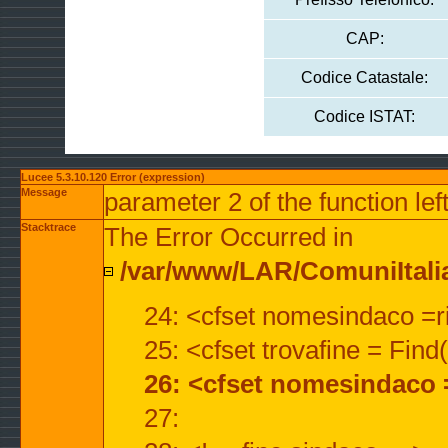
CAP:
Codice Catastale:
Codice ISTAT:
Lucee 5.3.10.120 Error (expression)
Message
parameter 2 of the function lef
Stacktrace
The Error Occurred in
/var/www/LAR/ComuniItalian
24: <cfset nomesindaco =ri
25: <cfset trovafine = Fin
26: <cfset nomesindaco 
27: