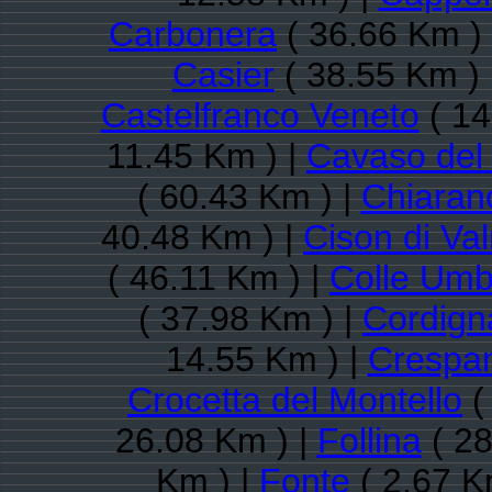
Carbonera
( 36.66 Km )
Casier
( 38.55 Km ) 
Castelfranco Veneto
( 14
11.45 Km ) |
Cavaso del
( 60.43 Km ) |
Chiaran
40.48 Km ) |
Cison di Va
( 46.11 Km ) |
Colle Umb
( 37.98 Km ) |
Cordign
14.55 Km ) |
Crespa
Crocetta del Montello
(
26.08 Km ) |
Follina
( 28
Km ) |
Fonte
( 2.67 K