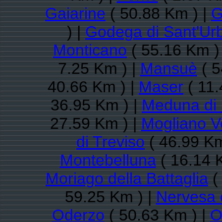
Gaiarine
( 50.88 Km ) |
G
) |
Godega di Sant'Ur
Monticano
( 55.16 Km )
7.25 Km ) |
Mansuè
( 5
40.66 Km ) |
Maser
( 11.
36.95 Km ) |
Meduna di 
27.59 Km ) |
Mogliano V
di Treviso
( 46.99 Km
Montebelluna
( 16.14 
Moriago della Battaglia
(
59.25 Km ) |
Nervesa d
Oderzo
( 50.63 Km ) |
O