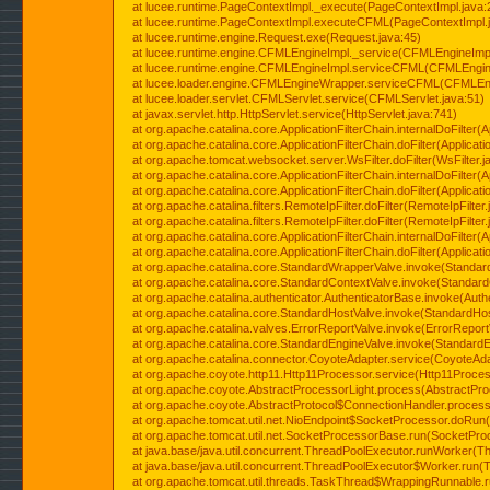
at lucee.runtime.PageContextImpl._execute(PageContextImpl.java:
at lucee.runtime.PageContextImpl.executeCFML(PageContextImpl.
at lucee.runtime.engine.Request.exe(Request.java:45)
at lucee.runtime.engine.CFMLEngineImpl._service(CFMLEngineImpl
at lucee.runtime.engine.CFMLEngineImpl.serviceCFML(CFMLEngine
at lucee.loader.engine.CFMLEngineWrapper.serviceCFML(CFMLEng
at lucee.loader.servlet.CFMLServlet.service(CFMLServlet.java:51)
at javax.servlet.http.HttpServlet.service(HttpServlet.java:741)
at org.apache.catalina.core.ApplicationFilterChain.internalDoFilter(A
at org.apache.catalina.core.ApplicationFilterChain.doFilter(Applicati
at org.apache.tomcat.websocket.server.WsFilter.doFilter(WsFilter.j
at org.apache.catalina.core.ApplicationFilterChain.internalDoFilter(A
at org.apache.catalina.core.ApplicationFilterChain.doFilter(Applicati
at org.apache.catalina.filters.RemoteIpFilter.doFilter(RemoteIpFilter
at org.apache.catalina.filters.RemoteIpFilter.doFilter(RemoteIpFilter
at org.apache.catalina.core.ApplicationFilterChain.internalDoFilter(A
at org.apache.catalina.core.ApplicationFilterChain.doFilter(Applicati
at org.apache.catalina.core.StandardWrapperValve.invoke(Standar
at org.apache.catalina.core.StandardContextValve.invoke(Standard
at org.apache.catalina.authenticator.AuthenticatorBase.invoke(Auth
at org.apache.catalina.core.StandardHostValve.invoke(StandardHos
at org.apache.catalina.valves.ErrorReportValve.invoke(ErrorReport
at org.apache.catalina.core.StandardEngineValve.invoke(StandardE
at org.apache.catalina.connector.CoyoteAdapter.service(CoyoteAda
at org.apache.coyote.http11.Http11Processor.service(Http11Proces
at org.apache.coyote.AbstractProcessorLight.process(AbstractPro
at org.apache.coyote.AbstractProtocol$ConnectionHandler.process(
at org.apache.tomcat.util.net.NioEndpoint$SocketProcessor.doRun(
at org.apache.tomcat.util.net.SocketProcessorBase.run(SocketPro
at java.base/java.util.concurrent.ThreadPoolExecutor.runWorker(T
at java.base/java.util.concurrent.ThreadPoolExecutor$Worker.run(
at org.apache.tomcat.util.threads.TaskThread$WrappingRunnable.