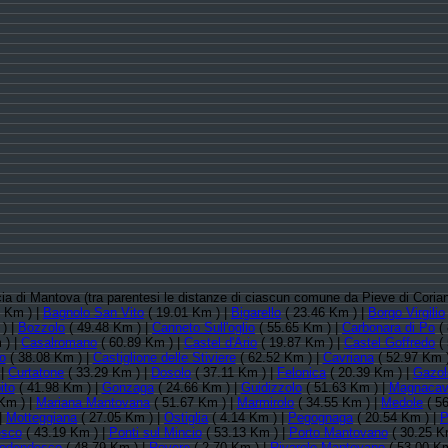
ncia di Mantova (tra parentesi le distanze di ciascun comune da Pieve di Coria
 Km ) |
Bagnolo San Vito
( 19.01 Km ) |
Bigarello
( 23.46 Km ) |
Borgo Virgilio
) |
Bozzolo
( 49.48 Km ) |
Canneto Sull'oglio
( 55.65 Km ) |
Carbonara di Po
( 
 ) |
Casalromano
( 60.89 Km ) |
Castel d'Ario
( 19.87 Km ) |
Castel Goffredo
( 
o
( 38.08 Km ) |
Castiglione delle Stiviere
( 62.52 Km ) |
Cavriana
( 52.97 Km 
 |
Curtatone
( 33.29 Km ) |
Dosolo
( 37.11 Km ) |
Felonica
( 20.39 Km ) |
Gazold
ito
( 41.98 Km ) |
Gonzaga
( 24.66 Km ) |
Guidizzolo
( 51.63 Km ) |
Magnacav
Km ) |
Mariana Mantovana
( 51.67 Km ) |
Marmirolo
( 34.55 Km ) |
Medole
( 56
|
Motteggiana
( 27.05 Km ) |
Ostiglia
( 4.14 Km ) |
Pegognaga
( 20.54 Km ) |
P
sco
( 43.19 Km ) |
Ponti sul Mincio
( 53.13 Km ) |
Porto Mantovano
( 30.25 K
edondesco
( 48.79 Km ) |
Revere
( 2.70 Km ) |
Rivarolo Mantovano
( 53.00 Km