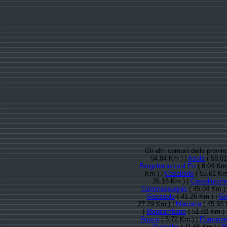
Gli altri comuni della provi
54.84 Km ) |
Asola
( 59.01
Borgofranco sul Po
( 8.04 Km 
Km ) |
Casaloldo
( 55.61 Km
26.16 Km ) |
Castellucchi
Commessaggio
( 45.04 Km )
Gazzuolo
( 41.26 Km ) |
Go
27.29 Km ) |
Marcaria
( 45.93 
|
Monzambano
( 51.02 Km ) 
Rusco
( 5.72 Km ) |
Pompone
Quistello
( 11.66 Km ) |
R