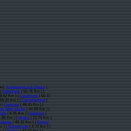
no):
Acquanegra sul Chiese
(
|
Borgoforte
( 65.76 Km ) |
8.62 Km ) |
Casalmoro
( 60.37
58.20 Km ) |
Castelbelforte
(
) |
Ceresara
( 48.65 Km ) |
o degli Ippoliti
( 44.99 Km ) |
allo
( 6.05 Km ) |
Mantova
(
.96 Km ) |
Moglia
( 12.70 Km )
iubega
( 49.32 Km ) |
Poggio
m ) |
Quingentole
( 4.74 Km ) |
 ) |
Rodigo
( 42.62 Km ) |