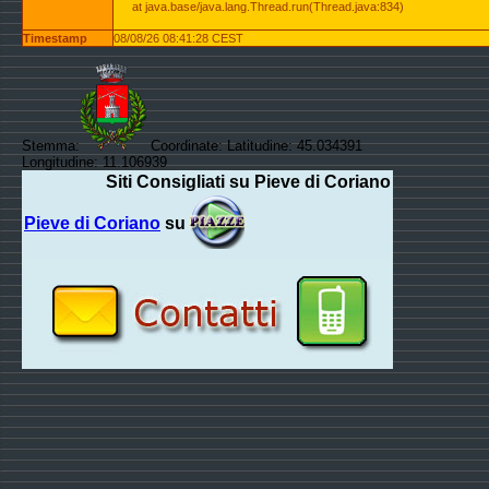
at java.base/java.lang.Thread.run(Thread.java:834)
Timestamp
08/08/26 08:41:28 CEST
Stemma:
Coordinate: Latitudine: 45.034391
Longitudine: 11.106939
Siti Consigliati su Pieve di Coriano
Pieve di Coriano
su