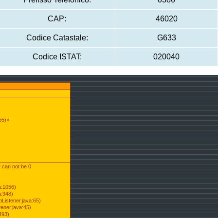
CAP:
46020
Codice Catastale:
G633
Codice ISTAT:
020040
55)>
t can not be 0
a:1056)
a:948)
Listener.java:65)
ener.java:45)
493)