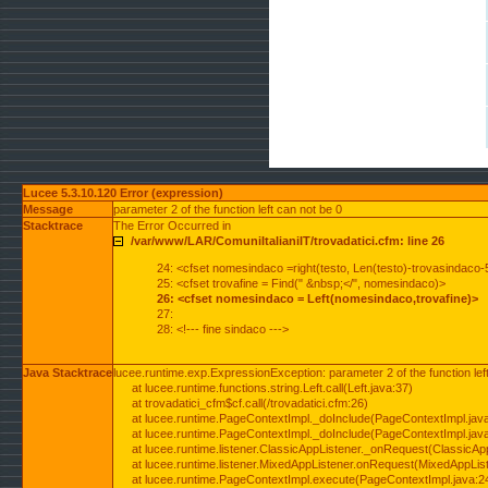
Lucee 5.3.10.120 Error (expression)
Message
parameter 2 of the function left can not be 0
Stacktrace
The Error Occurred in
/var/www/LAR/ComuniItalianiIT/trovadatici.cfm: line 26
24: <cfset nomesindaco =right(testo, Len(testo)-trovasindaco-
25: <cfset trovafine = Find(" &nbsp;</", nomesindaco)>
26: <cfset nomesindaco = Left(nomesindaco,trovafine)>
27:
28: <!--- fine sindaco --->
Java Stacktrace
lucee.runtime.exp.ExpressionException: parameter 2 of the function lef
at lucee.runtime.functions.string.Left.call(Left.java:37)
at trovadatici_cfm$cf.call(/trovadatici.cfm:26)
at lucee.runtime.PageContextImpl._doInclude(PageContextImpl.jav
at lucee.runtime.PageContextImpl._doInclude(PageContextImpl.jav
at lucee.runtime.listener.ClassicAppListener._onRequest(ClassicApp
at lucee.runtime.listener.MixedAppListener.onRequest(MixedAppList
at lucee.runtime.PageContextImpl.execute(PageContextImpl.java:2