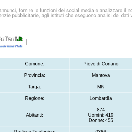
nnunci, fornire le funzioni dei social media e analizzare il no
genzie pubblicitarie, agli istituti che eseguono analisi dei dat
Comune:
Pieve di Coriano
Provincia:
Mantova
Targa:
MN
Regione:
Lombardia
874
Abitanti:
Uomini: 419
Donne: 455
Prefisso Telefonico:
0386