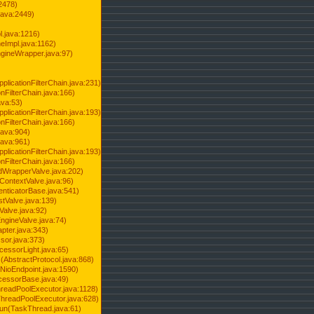
2478)
java:2449)
.java:1216)
Impl.java:1162)
ineWrapper.java:97)
pplicationFilterChain.java:231)
onFilterChain.java:166)
ava:53)
pplicationFilterChain.java:193)
onFilterChain.java:166)
.java:904)
.java:961)
pplicationFilterChain.java:193)
onFilterChain.java:166)
dWrapperValve.java:202)
ContextValve.java:96)
enticatorBase.java:541)
tValve.java:139)
Valve.java:92)
ngineValve.java:74)
pter.java:343)
sor.java:373)
cessorLight.java:65)
AbstractProtocol.java:868)
NioEndpoint.java:1590)
cessorBase.java:49)
hreadPoolExecutor.java:1128)
ThreadPoolExecutor.java:628)
run(TaskThread.java:61)