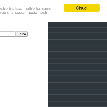
Chiudi
stro traffico. Inoltre forniamo
i web e ai social media nostri