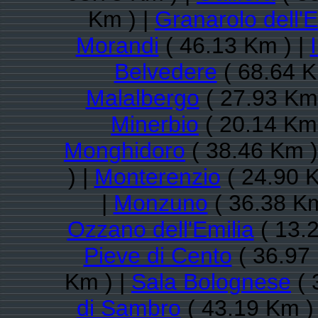
Km ) |
Granarolo dell'E
Morandi
( 46.13 Km ) |
Belvedere
( 68.64 K
Malalbergo
( 27.93 Km 
Minerbio
( 20.14 Km 
Monghidoro
( 38.46 Km )
) |
Monterenzio
( 24.90 K
|
Monzuno
( 36.38 Km
Ozzano dell'Emilia
( 13.
Pieve di Cento
( 36.97
Km ) |
Sala Bolognese
( 
di Sambro
( 43.19 Km )