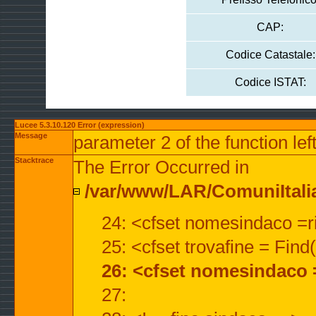
CAP:
Codice Catastale:
Codice ISTAT:
Lucee 5.3.10.120 Error (expression)
Message
parameter 2 of the function lef
Stacktrace
The Error Occurred in
/var/www/LAR/ComuniItalian
24: <cfset nomesindaco =ri
25: <cfset trovafine = Fin
26: <cfset nomesindaco 
27: