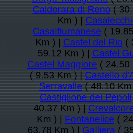
Calderara di Reno
( 30.
Km ) |
Casalecchi
Casalfiumanese
( 19.85
Km ) |
Castel del Rio
( 
59.12 Km ) |
Castel Gu
Castel Maggiore
( 24.50
( 9.53 Km ) |
Castello d'
Serravalle
( 48.10 Km 
Castiglione dei Pepoli
40.37 Km ) |
Crevalcor
Km ) |
Fontanelice
( 24
63.78 Km ) |
Galliera
( 3