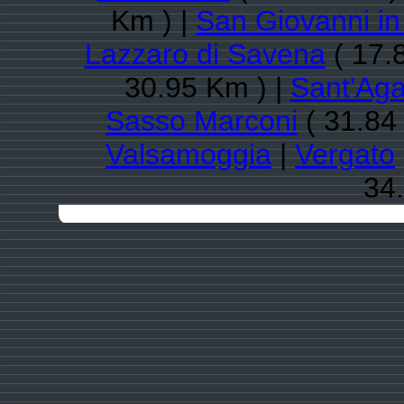
Km ) |
San Giovanni in
Lazzaro di Savena
( 17.
30.95 Km ) |
Sant'Ag
Sasso Marconi
( 31.84
Valsamoggia
|
Vergato
34.