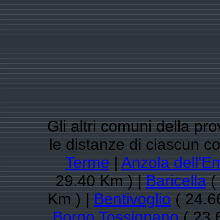
Gli altri comuni della pr
le distanze di ciascun 
Terme
|
Anzola dell'Em
29.40 Km ) |
Baricella
(
Km ) |
Bentivoglio
( 24.6
Borgo Tossignano
( 23.