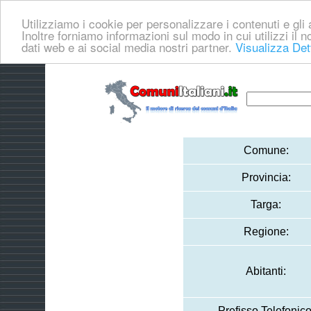
Utilizziamo i cookie per personalizzare i contenuti e gli a
Inoltre forniamo informazioni sul modo in cui utilizzi il no
dati web e ai social media nostri partner.
Visualizza Det
Comune:
Provincia:
Targa:
Regione:
Abitanti:
Prefisso Telefonico