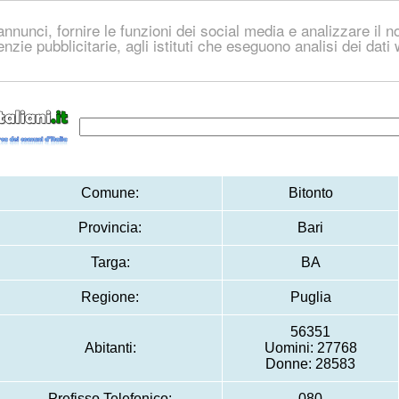
nnunci, fornire le funzioni dei social media e analizzare il no
genzie pubblicitarie, agli istituti che eseguono analisi dei dat
Comune:
Bitonto
Provincia:
Bari
Targa:
BA
Regione:
Puglia
56351
Abitanti:
Uomini: 27768
Donne: 28583
Prefisso Telefonico:
080