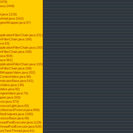
2478)
java:2449)
.java:1216)
Impl.java:1162)
ineWrapper.java:97)
pplicationFilterChain.java:231)
onFilterChain.java:166)
ava:53)
pplicationFilterChain.java:193)
onFilterChain.java:166)
.java:904)
.java:961)
pplicationFilterChain.java:193)
onFilterChain.java:166)
dWrapperValve.java:202)
ContextValve.java:96)
enticatorBase.java:541)
tValve.java:139)
Valve.java:92)
ngineValve.java:74)
pter.java:343)
sor.java:373)
cessorLight.java:65)
AbstractProtocol.java:868)
NioEndpoint.java:1590)
cessorBase.java:49)
hreadPoolExecutor.java:1128)
ThreadPoolExecutor.java:628)
run(TaskThread.java:61)