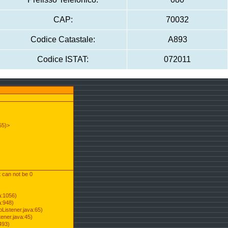
CAP:
70032
Codice Catastale:
A893
Codice ISTAT:
072011
55)>
t can not be 0
a:1056)
a:948)
Listener.java:65)
ener.java:45)
493)