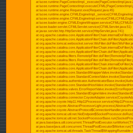
at lucee.runtime.PageContextImpl._execute(PageContextImpl.java:
at lucee.runtime.PageContextImpl.executeCFML(PageContextImpl.
at lucee.runtime.engine.Request.exe(Request.java:45)
at lucee.runtime.engine.CFMLEngineImpl._service(CFMLEngineImpl
at lucee.runtime.engine.CFMLEngineImpl.serviceCFML(CFMLEngine
at lucee.loader.engine.CFMLEngineWrapper.serviceCFML(CFMLEng
at lucee.loader.servlet.CFMLServlet.service(CFMLServlet.java:51)
at javax.servlet.http.HttpServlet.service(HttpServlet.java:741)
at org.apache.catalina.core.ApplicationFilterChain.internalDoFilter(A
at org.apache.catalina.core.ApplicationFilterChain.doFilter(Applicati
at org.apache.tomcat.websocket.server.WsFilter.doFilter(WsFilter.j
at org.apache.catalina.core.ApplicationFilterChain.internalDoFilter(A
at org.apache.catalina.core.ApplicationFilterChain.doFilter(Applicati
at org.apache.catalina.filters.RemoteIpFilter.doFilter(RemoteIpFilter
at org.apache.catalina.filters.RemoteIpFilter.doFilter(RemoteIpFilter
at org.apache.catalina.core.ApplicationFilterChain.internalDoFilter(A
at org.apache.catalina.core.ApplicationFilterChain.doFilter(Applicati
at org.apache.catalina.core.StandardWrapperValve.invoke(Standar
at org.apache.catalina.core.StandardContextValve.invoke(Standard
at org.apache.catalina.authenticator.AuthenticatorBase.invoke(Auth
at org.apache.catalina.core.StandardHostValve.invoke(StandardHos
at org.apache.catalina.valves.ErrorReportValve.invoke(ErrorReport
at org.apache.catalina.core.StandardEngineValve.invoke(StandardE
at org.apache.catalina.connector.CoyoteAdapter.service(CoyoteAda
at org.apache.coyote.http11.Http11Processor.service(Http11Proces
at org.apache.coyote.AbstractProcessorLight.process(AbstractPro
at org.apache.coyote.AbstractProtocol$ConnectionHandler.process(
at org.apache.tomcat.util.net.NioEndpoint$SocketProcessor.doRun(
at org.apache.tomcat.util.net.SocketProcessorBase.run(SocketPro
at java.base/java.util.concurrent.ThreadPoolExecutor.runWorker(T
at java.base/java.util.concurrent.ThreadPoolExecutor$Worker.run(
at org.apache.tomcat.util.threads.TaskThread$WrappingRunnable.