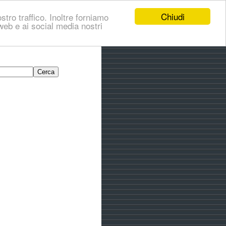
Chiudi
stro traffico. Inoltre forniamo
i web e ai social media nostri