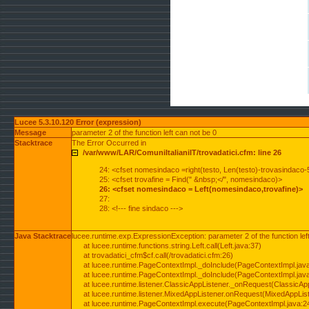
Lucee 5.3.10.120 Error (expression)
Message
parameter 2 of the function left can not be 0
Stacktrace
The Error Occurred in
/var/www/LAR/ComuniItalianiIT/trovadatici.cfm: line 26
24: <cfset nomesindaco =right(testo, Len(testo)-trovasindaco-
25: <cfset trovafine = Find(" &nbsp;</", nomesindaco)>
26: <cfset nomesindaco = Left(nomesindaco,trovafine)>
27:
28: <!--- fine sindaco --->
Java Stacktrace
lucee.runtime.exp.ExpressionException: parameter 2 of the function lef
at lucee.runtime.functions.string.Left.call(Left.java:37)
at trovadatici_cfm$cf.call(/trovadatici.cfm:26)
at lucee.runtime.PageContextImpl._doInclude(PageContextImpl.jav
at lucee.runtime.PageContextImpl._doInclude(PageContextImpl.jav
at lucee.runtime.listener.ClassicAppListener._onRequest(ClassicApp
at lucee.runtime.listener.MixedAppListener.onRequest(MixedAppList
at lucee.runtime.PageContextImpl.execute(PageContextImpl.java:2