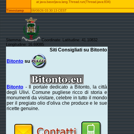
at java.base/java.lang.Thread.run(Thread.java:834)
Timestamp
08/08/26 03:30:13 CEST
Stemma:
Coordinate: Latitudine: 41.10832
Longitudine: 16.69085
Siti Consigliati su Bitonto
Bitonto
su
Bitonto
- Il portale dedicato a Bitonto, la città
degli Ulivi. Comune pugliese ricco di storia e
monumenti da visitare, celebre in tutto il mondo
per il pregiato olio d'oliva che produce e le sue
ricette genuine.